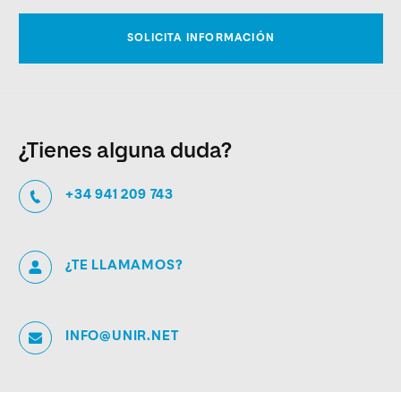
¿Tienes alguna duda?
+34 941 209 743
¿TE LLAMAMOS?
INFO@UNIR.NET