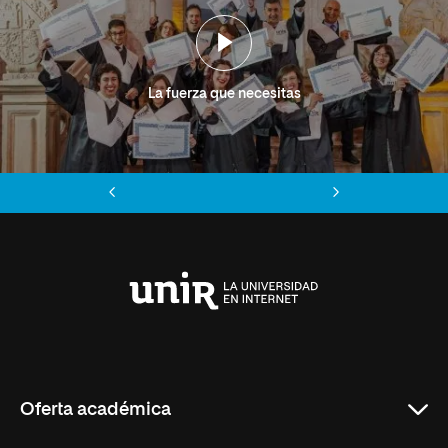
La fuerza que necesitas
Anterior
Siguiente
Universidad
Internacional
de
La
Rioja
Oferta académica