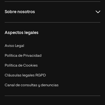
Grados
Sobre nosotros
Másteres Oficiales
Másteres Propios
Misión y Valores
Aspectos legales
Doctorados
Facultades
Experto Universitario
Nuestro Equipo
Aviso Legal
Postgrados
Trabaja en UNIR
Política de Privacidad
Cursos Universitarios
Actualidad
Política de Cookies
UNIR Revista
Cláusulas legales RGPD
Eventos
Canal de consultas y denuncias
Alianzas corporativas
Sala de prensa