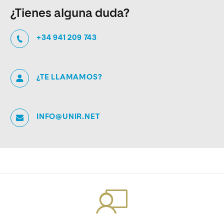
¿Tienes alguna duda?
+34 941 209 743
¿TE LLAMAMOS?
INFO@UNIR.NET