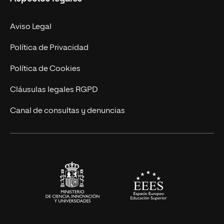
Doctorados
Facultades
Experto Universitario
Nuestro Equipo
Aviso Legal
Postgrados
Trabaja en UNIR
Política de Privacidad
Cursos Universitarios
Actualidad
Política de Cookies
UNIR Revista
Cláusulas legales RGPD
Eventos
Canal de consultas y denuncias
Alianzas corporativas
Sala de prensa
Contacto