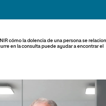
Máster Universitario en Psicopedagogía
olíticas y Relaciones
Acceso universitario para
na de Movilidad
nales
mayores
nacional
Máster Universitario en Atención Temprana y
Desarrollo Infantil
Máster Universitario en Enseñanza de Español
como Lengua Extranjera (ELE)
NIR cómo la dolencia de una persona se relacio
curre en la consulta puede ayudar a encontrar el