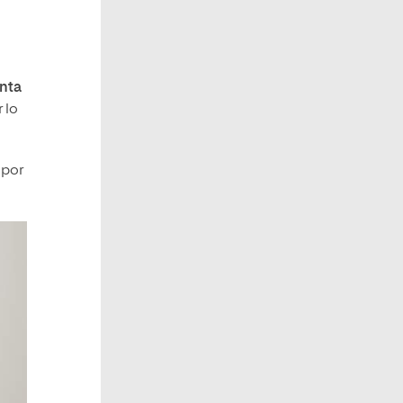
enta
 lo
 por