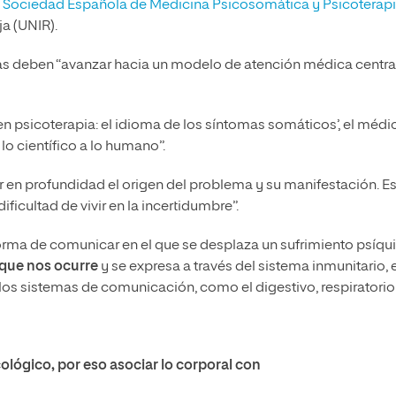
a
Sociedad Española de Medicina Psicosomática y Psicoterap
ja (UNIR).
tras deben “avanzar hacia un modelo de atención médica centr
en psicoterapia: el idioma de los síntomas somáticos’, el médi
lo científico a lo humano”.
r en profundidad el origen del problema y su manifestación. E
ificultad de vivir en la incertidumbre”.
forma de comunicar en el que se desplaza un sufrimiento psíqu
o que nos ocurre
y se expresa a través del sistema inmunitario, e
los sistemas de comunicación, como el digestivo, respiratorio
lógico, por eso asociar lo corporal con