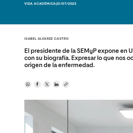
Diseño
Ingeniería y Tecnología
VIDA ACADÉMICA
|21/07/2023
Ciencias P
Escuela de Humanidades
Ofici
Ciencias de la Salud
Diseño
Internacio
Inter
Normas de Organización y
Ciencias Sociales
Ciencias de la Salud
Funcionamiento
Humanidades
Ciencias Sociales
ISABEL ALVAREZ CASTRO
Artes
Humanidades
El presidente de la SEMyP expone en U
Música
Artes
con su biografía. Expresar lo que nos o
Música
origen de la enfermedad.