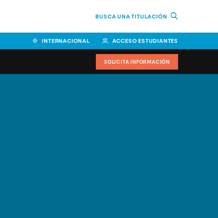
BUSCA UNA TITULACIÓN
INTERNACIONAL
ACCESO ESTUDIANTES
SOLICITA INFORMACIÓN
Facultad de Ciencias de la
Educación y Humanidades
Facultad de Ciencias de la
Salud
Facultad de Economía y
Empresa
Escuela Superior de Ingeniería
y Tecnología (ESIT)
Facultad de Derecho