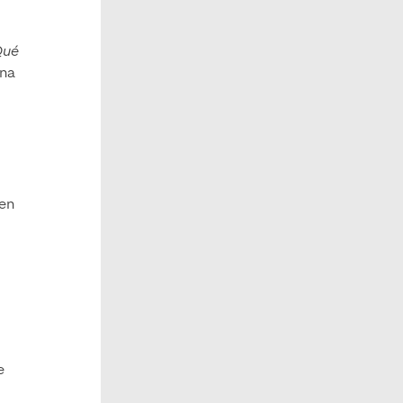
Qué
una
cen
e