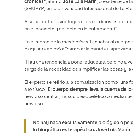
crónicas”
, afirmó
José Luis Marín
, presidente de l
(SEMPYP) en la Universidad Internacional de La Rio
A su juicio, los psicólogos y los médicos psiquia
en el paciente y no tanto en la enfermedad”.
En el marco de la
masterclass
‘Escuchar al cuerpo 
psiquiatra animó a “cambiar la mirada y aproximar 
“Hay una tendencia a poner etiquetas, pero no a ve
surge de la necesidad de simplificar las cosas y la d
El experto se refirió a la somatización como “una 
a lo físico”.
El cuerpo siempre lleva la cuenta de l
nervioso central, musculo esquelético o mediante 
nervioso.
No hay nada exclusivamente biológico o psico
lo biográfico es terapéutico. José Luis Marín.