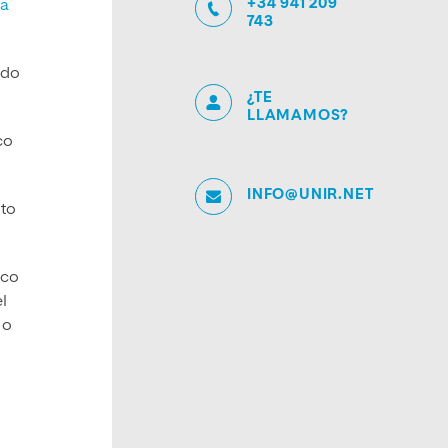
+34 941 209
ia
743
ado
¿TE
LLAMAMOS?
co
INFO@UNIR.NET
sto
ico
l
 o