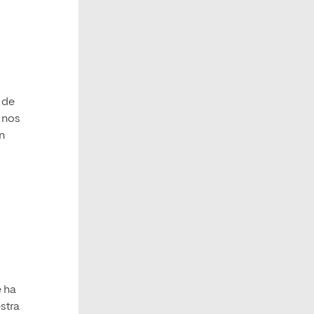
 de
é nos
un
e ha
stra