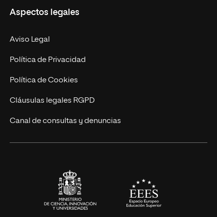
Aspectos legales
Doctorados
Facultades
Experto Universitario
Nuestro Equipo
Aviso Legal
Postgrados
Trabaja en UNIR
Política de Privacidad
Cursos Universitarios
Actualidad
Política de Cookies
UNIR Revista
Cláusulas legales RGPD
Eventos
Canal de consultas y denuncias
Alianzas corporativas
Sala de prensa
Contacto