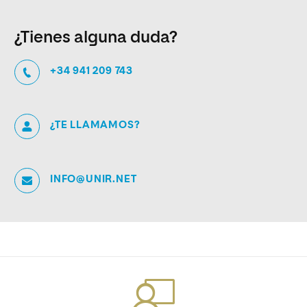
¿Tienes alguna duda?
+34 941 209 743
¿TE LLAMAMOS?
INFO@UNIR.NET