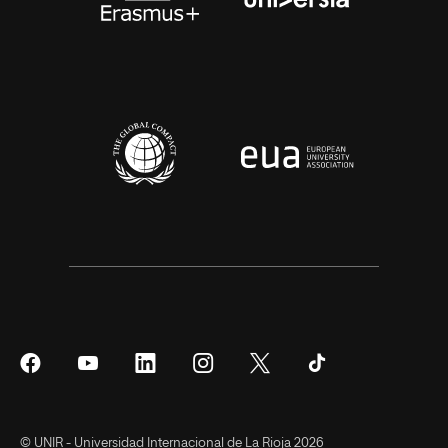
Síguenos
Síguenos
Síguenos
Síguenos
Síguenos
Síguenos
en
en
en
en
en
en
Facebook
YouTube
LinkedIn
Instagram
Twitter
Tiktok
© UNIR - Universidad Internacional de La Rioja 2026