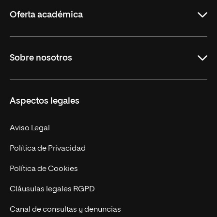
Rioja
Oferta académica
Grados
Sobre nosotros
Másteres Oficiales
Másteres Propios
Misión y Valores
Aspectos legales
Doctorados
Facultades
Experto Universitario
Nuestro Equipo
Aviso Legal
Postgrados
Trabaja en UNIR
Política de Privacidad
Cursos Universitarios
Actualidad
Política de Cookies
UNIR Revista
Cláusulas legales RGPD
Eventos
Canal de consultas y denuncias