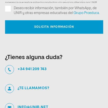
¿Tienes alguna duda?
+34 941 209 743
¿TE LLAMAMOS?
INFO@UNIR.NET