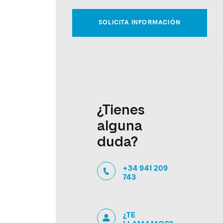
¿Tienes
alguna
duda?
+34 941 209
743
¿TE