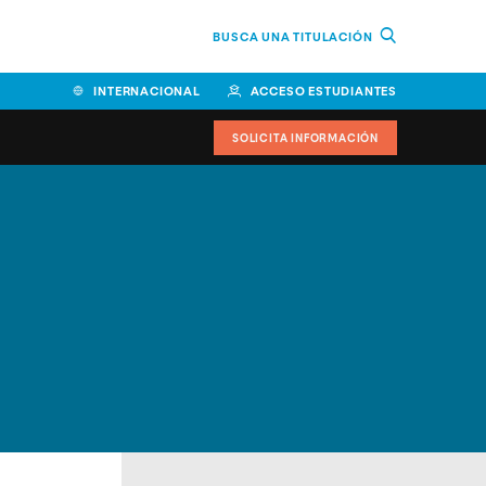
BUSCA UNA TITULACIÓN
INTERNACIONAL
ACCESO ESTUDIANTES
SOLICITA INFORMACIÓN
Facultad de Ciencias de la
Educación y Humanidades
Facultad de Ciencias de la
Salud
Facultad de Economía y
Empresa
Escuela Superior de Ingeniería
y Tecnología (ESIT)
Facultad de Derecho