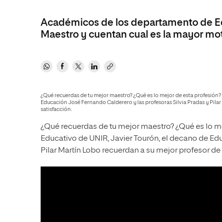
Diseño
Ingeniería y Tecnología
Ciencias P
Escuela de Humanidades
Ofici
Ciencias de la Salud
Diseño
Internacio
Académicos de los departamento de Educ
Inter
Normas de Organización y
Maestro y cuentan cual es la mayor moti
Ciencias Sociales
Ciencias de la Salud
Funcionamiento
Humanidades
Ciencias Sociales
Artes
Humanidades
Música
Artes
¿Qué recuerdas de tu mejor maestro? ¿Qué es lo mejor de esta profesión? 
Educación José Fernando Calderero y las profesoras Silvia Pradas y Pilar 
Música
satisfacción.
¿Qué recuerdas de tu mejor maestro? ¿Qué es lo mej
Educativo de UNIR, Javier Tourón, el decano de Ed
Pilar Martín Lobo recuerdan a su mejor profesor de 