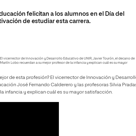
olíticas y Relaciones
Acceso universitario para
na de Movilidad
nales
mayores
ación felicitan a los alumnos en el Día del
nacional
vación de estudiar esta carrera.
El vicerrector de Innovación y Desarrollo Educativo de UNIR, Javier Tourón, el decano de
Martín Lobo recuerdan a su mejor profesor de la infancia y explican cuál es su mayor
or de esta profesión? El vicerrector de Innovación y Desarrol
ucación José Fernando Calderero y las profesoras Silvia Prada
la infancia y explican cuál es su mayor satisfacción.