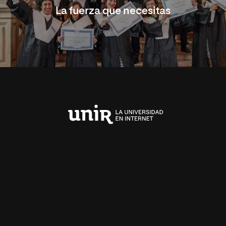
La fuerza que necesitas
Universidad
Internacional
de
La
Rioja