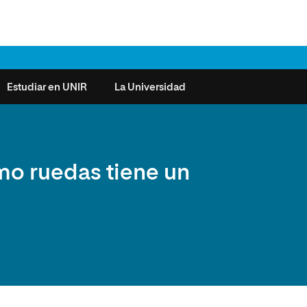
Estudiar en UNIR
La Universidad
ntas frecuentes
Órganos de Gobierno
Derecho
Cómo matricularse
Investigación
mo ruedas tiene un
e la Salud
nocimiento de créditos
Vicerrectorados
Ciencias de la Seguridad
Becas universitarias y tasas
Plan Estratégico
ros de Exámenes
Consejo Social de UNIR
Ciencias Sociales
Requisitos de acceso a la
Sistema de Calidad
Universidad
cio de Orientación
Claustro
Artes
Futuros de la Educación
émica (SOA)
Formación bonificada
Superior
 y Comunicación
Nuestros Estudiantes
Humanidades
cio de Atención a las
 y Tecnología
Sala de prensa
Música
sidades Especiales
Idiomas
cio de Solicitudes