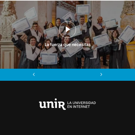
La fuerza que necesitas
Anterior
Siguiente
Universidad
Internacional
de
La
Rioja