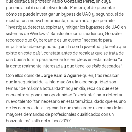
que destaca el profesor
Pablo González Pérez,
en cuya
ponencia había un objetivo doble. Primero, el de presentar
cómo se puede investigar un bypass de UAC y, segundo, el de
mostrar una nueva herramienta, uac-a-mola, que permite
“investigar, detectar, explotar y mitigar los bypasses de UAC en
sistemas de Windows”. Satisfecho con su audiencia, González
reconoce que Cybercamp es un evento “necesario para
impulsar la ciberseguridad y unirla con la juventud y talento que
existe en este país”, constata antes de recalcar que se trata de
una buena forma para acercar los empleos en esta materia “a
la gente realmente interesada y que tiene los
skills
deseados”.
Con ellos coincide
Jorge Ramió Aguirre
quien, tras recalcar
que la seguridad de la información y la ciberseguridad son
temas “de máxima actualidad” hoy en día, recalca que este
encuentro supone una oportunidad “excelente” para detectar
nuevo talento “tan necesario en esta temática, dado que es uno
de los campos de la ingeniería que más crece y con una de las
mayores demandas de profesionales cualificados con un
horizonte más allá del mítico 2020”.