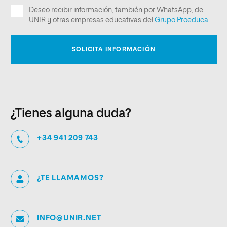
¿Tienes alguna duda?
+34 941 209 743
¿TE LLAMAMOS?
INFO@UNIR.NET