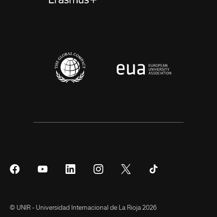
Síguenos
Síguenos
Síguenos
Síguenos
Síguenos
Síguenos
en
en
en
en
en
en
Facebook
YouTube
LinkedIn
Instagram
Twitter
Tiktok
© UNIR - Universidad Internacional de La Rioja 2026