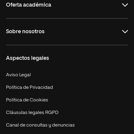
Oferta académica
Grados
Sobre nosotros
Másteres Oficiales
Másteres Propios
Misión y Valores
Aspectos legales
Doctorados
Facultades
Experto Universitario
Nuestro Equipo
Aviso Legal
Postgrados
Trabaja en UNIR
Política de Privacidad
Cursos Universitarios
Actualidad
Política de Cookies
UNIR Revista
Cláusulas legales RGPD
Eventos
Canal de consultas y denuncias