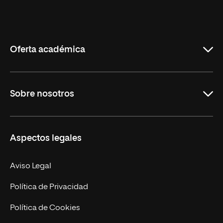
Universidad
Internacional
de
La
Rioja
Oferta académica
Grados
Sobre nosotros
Másteres Oficiales
Másteres Propios
Misión y Valores
Aspectos legales
Doctorados
Facultades
Experto Universitario
Nuestro Equipo
Aviso Legal
Postgrados
Trabaja en UNIR
Política de Privacidad
Cursos Universitarios
Actualidad
Política de Cookies