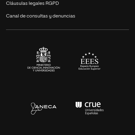
UNIR Revista
Cláusulas legales RGPD
Eventos
Canal de consultas y denuncias
Alianzas corporativas
Sala de prensa
Contacto