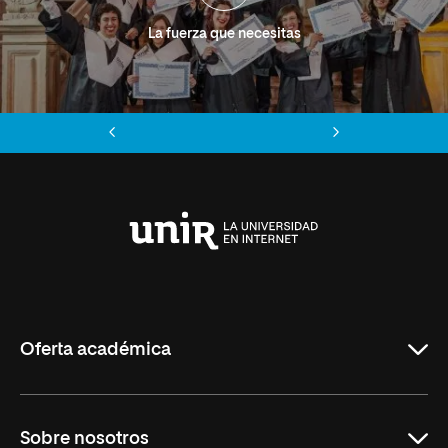
La fuerza que necesitas
Anterior
Siguiente
Universidad
Internacional
de
La
Rioja
Oferta académica
Grados
Sobre nosotros
Másteres Oficiales