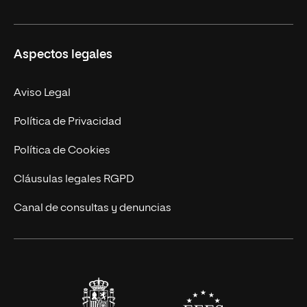
Másteres Propios
Misión y Valores
Aspectos legales
Doctorados
Facultades
Experto Universitario
Nuestro Equipo
Aviso Legal
Postgrados
Trabaja en UNIR
Política de Privacidad
Cursos Universitarios
Actualidad
Política de Cookies
UNIR Revista
Cláusulas legales RGPD
Eventos
Canal de consultas y denuncias
Alianzas corporativas
Sala de prensa
Contacto