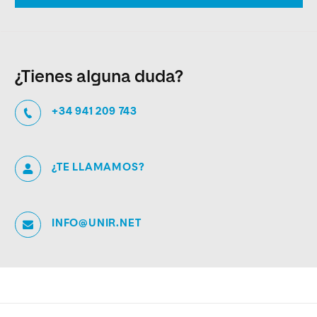
¿Tienes alguna duda?
+34 941 209 743
¿TE LLAMAMOS?
INFO@UNIR.NET