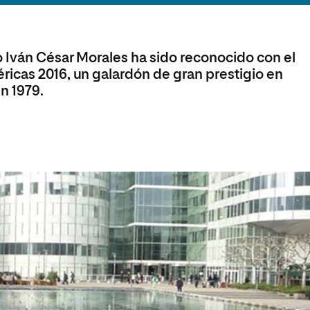
olíticas y Relaciones
Acceso universitario para
na de Movilidad
nales
mayores
nacional
o Iván César Morales ha sido reconocido con el
icas 2016, un galardón de gran prestigio en
n 1979.