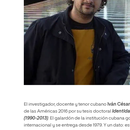
El investigador, docente y tenor cubano
Iván Césa
de las Américas 2016 por su tesis doctoral
Identid
(1990-2013)
. El galardón de la institución cubana 
internacional y se entrega desde 1979. Y un dato: 