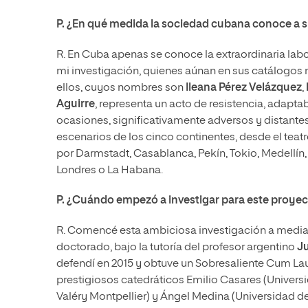
P. ¿En qué medida la sociedad cubana conoce a s
R. En Cuba apenas se conoce la extraordinaria lab
mi investigación, quienes aúnan en sus catálogos
ellos, cuyos nombres son
Ileana Pérez Velázquez
,
Aguirre
, representa un acto de resistencia, adapta
ocasiones, significativamente adversos y distantes
escenarios de los cinco continentes, desde el teat
por Darmstadt, Casablanca, Pekín, Tokio, Medellín,
Londres o La Habana.
P. ¿Cuándo empezó a investigar para este proye
R. Comencé esta ambiciosa investigación a media
doctorado, bajo la tutoría del profesor argentino
Ju
defendí en 2015 y obtuve un Sobresaliente Cum Lau
prestigiosos catedráticos Emilio Casares (Univer
Valéry Montpellier) y Ángel Medina (Universidad d