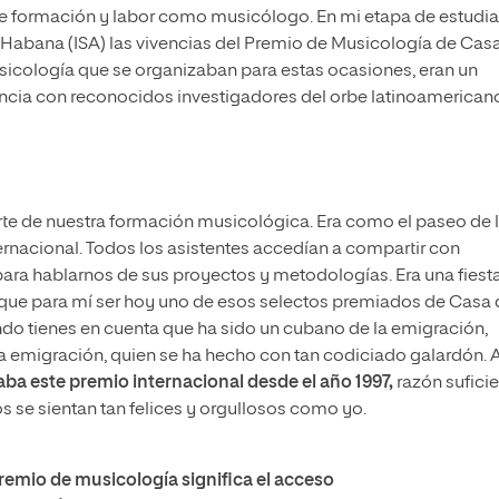
de formación y labor como musicólogo. En mi etapa de estudi
a Habana (ISA) las vivencias del Premio de Musicología de Cas
sicología que se organizaban para estas ocasiones, eran un
ncia con reconocidos investigadores del orbe latinoamerican
e de nuestra formación musicológica. Era como el paseo de 
ternacional. Todos los asistentes accedían a compartir con
ara hablarnos de sus proyectos y metodologías. Era una fiest
r que para mí ser hoy uno de esos selectos premiados de Casa
do tienes en cuenta que ha sido un cubano de la emigración,
a emigración, quien se ha hecho con tan codiciado galardón. 
a este premio internacional desde el año 1997,
razón sufici
 se sientan tan felices y orgullosos como yo.
premio de musicología significa el acceso