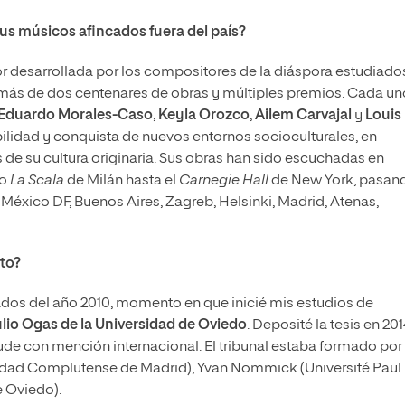
us músicos afincados fuera del país?
or desarrollada por los compositores de la diáspora estudiado
 más de dos centenares de obras y múltiples premios. Cada un
Eduardo Morales-Caso
,
Keyla Orozco
,
Ailem Carvajal
y
Louis
bilidad y conquista de nuevos entornos socioculturales, en
 de su cultura originaria. Sus obras han sido escuchadas en
ro
La Scala
de Milán hasta el
Carnegie Hall
de New York, pasan
 México DF, Buenos Aires, Zagreb, Helsinki, Madrid, Atenas,
cto?
dos del año 2010, momento en que inicié mis estudios de
lio Ogas de la Universidad de Oviedo
. Deposité la tesis en 201
de con mención internacional. El tribunal estaba formado por 
sidad Complutense de Madrid), Yvan Nommick (Université Paul
e Oviedo).