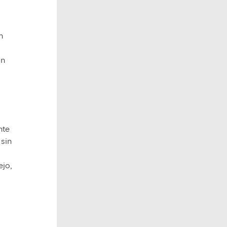
n
un
nte
 sin
ejo,