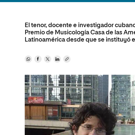
Diseño
Ingeniería y Tecnología
Ciencias P
Escuela de Humanidades
Ofici
Ciencias de la Salud
Diseño
Internacio
Inter
Normas de Organización y
Ciencias Sociales
Ciencias de la Salud
Funcionamiento
El tenor, docente e investigador cuban
Premio de Musicología Casa de las Amér
Humanidades
Ciencias Sociales
Latinoamérica desde que se instituyó e
Artes
Humanidades
Música
Artes
Música