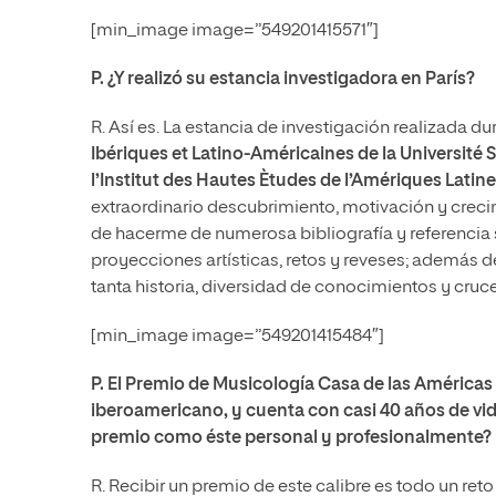
[min_image image=”549201415571″]
P. ¿Y realizó su estancia investigadora en París?
R. Así es. La estancia de investigación realizada du
Ibériques et Latino-Américaines de la Université 
l’Institut des Hautes Ètudes de l’Amériques Lati
extraordinario descubrimiento, motivación y crecim
de hacerme de numerosa bibliografía y referencia 
proyecciones artísticas, retos y reveses; además 
tanta historia, diversidad de conocimientos y cruce
[min_image image=”549201415484″]
P. El Premio de Musicología Casa de las Américas
iberoamericano, y cuenta con casi 40 años de vi
premio como éste personal y profesionalmente?
R. Recibir un premio de este calibre es todo un reto