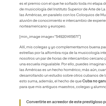
es el premio con el que he soñado toda mi etapa 
de musicología del Instituto Superior de Arte de L
las Américas, en paralelo con los Coloquios de Mu
aluvión de conocimiento e intercambio de experie
norteamericano y europeo.
[min_image image=”549201415671″]
Allí, mis colegas y yo complementamos buena part
estrellas por la alfombra roja de la musicología in
nosotros un par de horas de intercambio cercano p
una escuela inigualable. Por ello, puedes imagina
las Américas es un hecho homérico; más aún, cuan
desarrollando un estudio sobre otros cubanos de l
esto suma, además, el hecho de que
Cuba no ganab
para que mis antiguos maestros, colegas y alumnos
Convertirte en acreedor de este prestigioso 