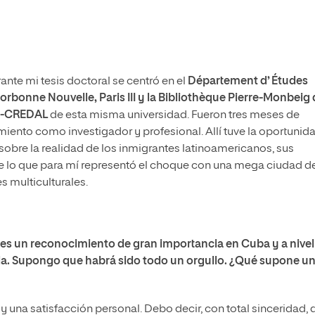
rante mi tesis doctoral se centró en el
Département d’ Études
Sorbonne Nouvelle, Paris III y la Bibliothèque Pierre-Monbeig
ne-CREDAL
de esta misma universidad. Fueron tres meses de
iento como investigador y profesional. Allí tuve la oportunid
sobre la realidad de los inmigrantes latinoamericanos, sus
de lo que para mí representó el choque con una mega ciudad d
s multiculturales.
 es un reconocimiento de gran importancia en Cuba y a nivel
da. Supongo que habrá sido todo un orgullo. ¿Qué supone u
 y una satisfacción personal. Debo decir, con total sinceridad, 