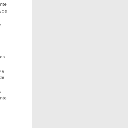
ante
a de
o,
las
a y
 de
A
ente