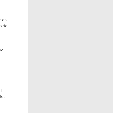
s en
o de
do
4,
los