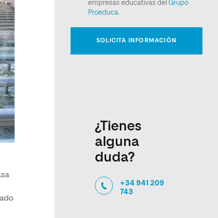
¿Tienes
alguna
duda?
asa
+34 941 209
743
rado