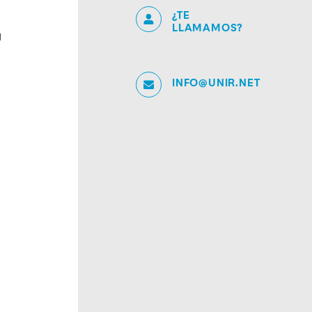
¿TE
LLAMAMOS?
y
INFO@UNIR.NET