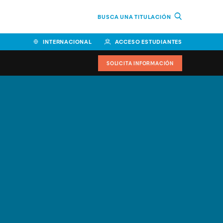
BUSCA UNA TITULACIÓN
INTERNACIONAL
ACCESO ESTUDIANTES
SOLICITA INFORMACIÓN
Facultad de Ciencias de la
Educación y Humanidades
Facultad de Ciencias de la
Salud
Facultad de Economía y
Empresa
Escuela Superior de Ingeniería
y Tecnología (ESIT)
Facultad de Derecho