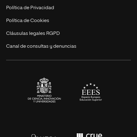
Postgrados
Trabaja en UNIR
Política de Privacidad
Cursos Universitarios
Actualidad
Política de Cookies
UNIR Revista
Cláusulas legales RGPD
Eventos
Canal de consultas y denuncias
Alianzas corporativas
Sala de prensa
Contacto