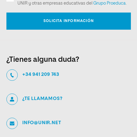
¿Tienes alguna duda?
+34 941 209 743
¿TE LLAMAMOS?
INFO@UNIR.NET