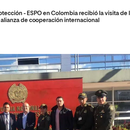
olíticas y Relaciones
Acceso universitario para
na de Movilidad
nales
mayores
otección - ESPO en Colombia recibió la visita de 
nacional
 alianza de cooperación internacional