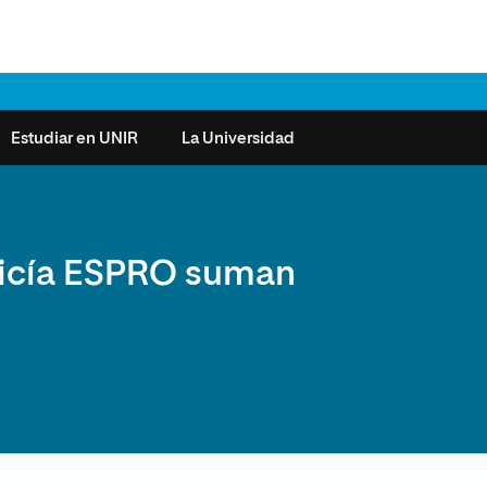
Estudiar en UNIR
La Universidad
ntas frecuentes
Órganos de Gobierno
Derecho
Cómo matricularse
Investigación
olicía ESPRO suman
e la Salud
nocimiento de créditos
Vicerrectorados
Ciencias de la Seguridad
Becas universitarias y tasas
Plan Estratégico
ros de Exámenes
Consejo Social de UNIR
Ciencias Sociales
Requisitos de acceso a la
Sistema de Calidad
Universidad
cio de Orientación
Claustro
Artes
Futuros de la Educación
émica (SOA)
Formación bonificada
Superior
 y Comunicación
Nuestros Estudiantes
Humanidades
cio de Atención a las
 y Tecnología
Sala de prensa
Música
sidades Especiales
Idiomas
cio de Solicitudes