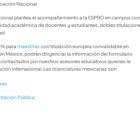
ucación Nacional.
nacional plantea el acompañamiento a la ESPRO en campos c
vilidad académica de docentes y estudiantes, dobles titulacion
ad.
30% para
maestrías
con titulación europea convalidable en
en México, podrán diligenciar la información del formulario
n contactados por nuestros asesores educativos quienes le
ción internacional. Las licenciaturas mexicanas son:
sas
stración Pública