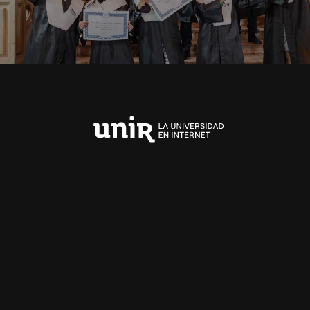
Universidad
Internacional
de
La
Rioja