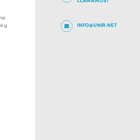
LLAMAMOS?
omo
es y
INFO@UNIR.NET