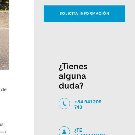
¿Tienes
alguna
duda?
 de
+34 941 209
743
es,
¿TE
pea