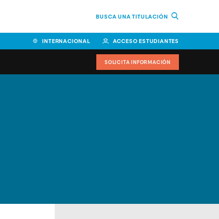
BUSCA UNA TITULACIÓN
INTERNACIONAL
ACCESO ESTUDIANTES
SOLICITA INFORMACIÓN
Facultad de Ciencias de la
Educación y Humanidades
Facultad de Ciencias de la
Salud
Facultad de Economía y
Empresa
Escuela Superior de Ingeniería
y Tecnología (ESIT)
Facultad de Derecho