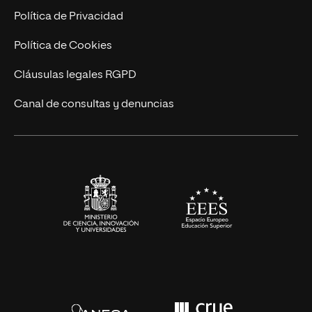
Postgrados
Trabaja en UNIR
Política de Privacidad
Cursos Universitarios
Actualidad
Política de Cookies
UNIR Revista
Cláusulas legales RGPD
Eventos
Canal de consultas y denuncias
Alianzas corporativas
Sala de prensa
Contacto