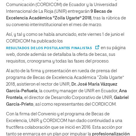
Comunicación (CORDICOM) de Ecuador y la Universidad
Internacional de La Rioja (UNIR) entregarán
9 Becas de
Excelencia Académica “Zoila Ugarte” 2018
, tras la rúbrica de
su convenio interinstitucional en el mes de marzo.
Así, y tal y como se había anunciado, este viernes 1 de junio el
CORDICOM ha publicado los
en su página
RESULTADOS DE LOS POSTULANTES FINALISTAS
web, donde además se detallaba la oferta de becas, sus
requisitos, cronograma y todas las fases del proceso.
Al acto de la firma y presentación en rueda de prensa del
programa de Becas de Excelencia Académica “Zoila Ugarte”
2018, asistieron el rector de UNIR,
Dr. José María Vázquez
García-Peñuela
; la country manager de UNIR en Ecuador,
Ana
Frontela
; el director de Desarrollo Corporativo de UNIR,
Gabriel
García-Prieto
; así como representantes del CORDICOM.
Con la firma del Convenio y el programa de Becas de
Excelencia, UNIR y CORDICOM han dado continuidad a una
fructífera colaboración que se inició en 2016. Esta acción por
tanto se enmarca en un plan por impulsar la
profesionalización