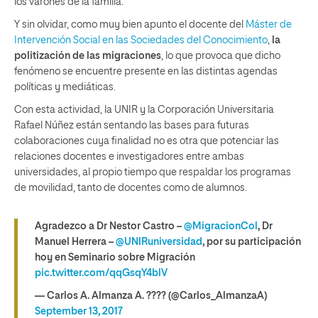
los varones de la familia.
Y sin olvidar, como muy bien apunto el docente del
Máster de
Intervención Social en las Sociedades del Conocimiento
,
la
politización de las migraciones
, lo que provoca que dicho
fenómeno se encuentre presente en las distintas agendas
políticas y mediáticas.
Con esta actividad, la UNIR y la Corporación Universitaria
Rafael Núñez están sentando las bases para futuras
colaboraciones cuya finalidad no es otra que potenciar las
relaciones docentes e investigadores entre ambas
universidades, al propio tiempo que respaldar los programas
de movilidad, tanto de docentes como de alumnos.
Agradezco a Dr Nestor Castro –
@MigracionCol
, Dr
Manuel Herrera –
@UNIRuniversidad
, por su participación
hoy en Seminario sobre Migración
pic.twitter.com/qqGsqY4blV
— Carlos A. Almanza A. ???? (@Carlos_AlmanzaA)
September 13, 2017