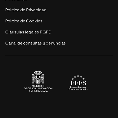
Postgrados
Trabaja en UNIR
Política de Privacidad
Cursos Universitarios
Actualidad
Política de Cookies
UNIR Revista
Cláusulas legales RGPD
Eventos
Canal de consultas y denuncias
Alianzas corporativas
Sala de prensa
Contacto