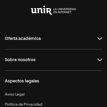
Universidad
Internacional
de
La
Rioja
Oferta académica
Grados
Sobre nosotros
Másteres Oficiales
Másteres Propios
Misión y Valores
Aspectos legales
Doctorados
Facultades
Experto Universitario
Nuestro Equipo
Aviso Legal
Postgrados
Trabaja en UNIR
Política de Privacidad