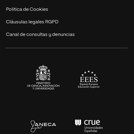
Cursos Universitarios
Actualidad
Política de Cookies
UNIR Revista
Cláusulas legales RGPD
Eventos
Canal de consultas y denuncias
Alianzas corporativas
Sala de prensa
Contacto