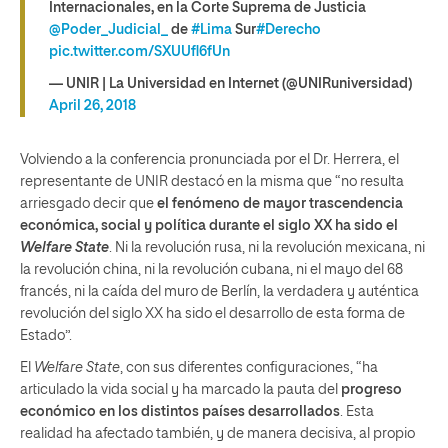
Internacionales, en la Corte Suprema de Justicia
@Poder_Judicial_
de
#Lima
Sur
#Derecho
pic.twitter.com/SXUUfl6fUn
— UNIR | La Universidad en Internet (@UNIRuniversidad)
April 26, 2018
Volviendo a la conferencia pronunciada por el Dr. Herrera, el
representante de UNIR destacó en la misma que “no resulta
arriesgado decir que
el fenómeno de mayor trascendencia
económica, social y política durante el siglo XX ha sido el
Welfare State
. Ni la revolución rusa, ni la revolución mexicana, ni
la revolución china, ni la revolución cubana, ni el mayo del 68
francés, ni la caída del muro de Berlín, la verdadera y auténtica
revolución del siglo XX ha sido el desarrollo de esta forma de
Estado”.
El
Welfare State
, con sus diferentes configuraciones, “ha
articulado la vida social y ha marcado la pauta del
progreso
económico en los distintos países desarrollados
. Esta
realidad ha afectado también, y de manera decisiva, al propio