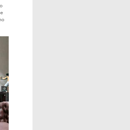
ro
ue
mo