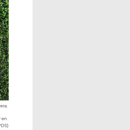
era.
 en
PDS)