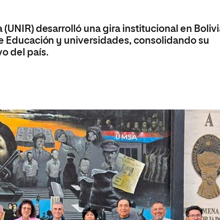
olíticas y Relaciones
Acceso universitario para
na de Movilidad
nales
mayores
nacional
 (UNIR) desarrolló una gira institucional en Boliv
 de Educación y universidades, consolidando su
o del país.