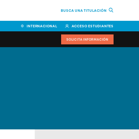
BUSCA UNA TITULACIÓN
INTERNACIONAL
ACCESO ESTUDIANTES
SOLICITA INFORMACIÓN
Facultad de Ciencias de la
Educación y Humanidades
Facultad de Ciencias de la
Salud
Facultad de Economía y
Empresa
Escuela Superior de Ingeniería
y Tecnología (ESIT)
Facultad de Derecho