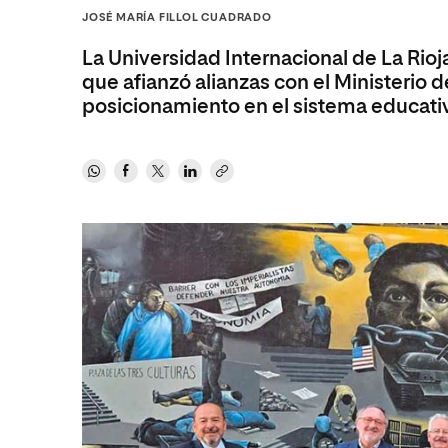
Diseño
Ingeniería y Tecnología
JOSÉ MARÍA FILLOL CUADRADO
Ciencias P
Escuela de Humanidades
Ofici
Ciencias de la Salud
Diseño
Internacio
Inter
La Universidad Internacional de La Rioja
Normas de Organización y
Ciencias Sociales
Ciencias de la Salud
Funcionamiento
que afianzó alianzas con el Ministerio
posicionamiento en el sistema educativ
Humanidades
Ciencias Sociales
Artes
Humanidades
Música
Artes
Música