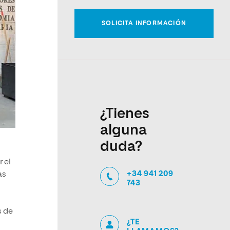
¿Tienes
alguna
duda?
 el
+34 941 209
as
743
s de
¿TE