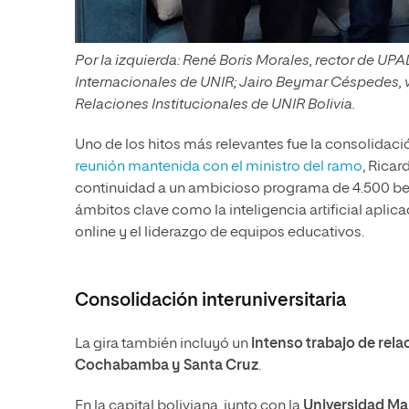
Por la izquierda: René Boris Morales, rector de UP
Internacionales de UNIR; Jairo Beymar Céspedes, v
Relaciones Institucionales de UNIR Bolivia.
Uno de los hitos más relevantes fue la consolidació
reunión mantenida con el ministro del ramo
, Ricar
continuidad a un ambicioso programa de 4.500 beca
ámbitos clave como la inteligencia artificial apli
online y el liderazgo de equipos educativos.
Consolidación interuniversitaria
La gira también incluyó un
intenso trabajo de rel
Cochabamba y Santa Cruz
.
En la capital boliviana, junto con la
Universidad
Ma