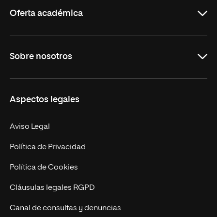
Rioja
Oferta académica
Grados
Sobre nosotros
Másteres Oficiales
Másteres Propios
Misión y Valores
Aspectos legales
Doctorados
Facultades
Experto Universitario
Nuestro Equipo
Aviso Legal
Postgrados
Trabaja en UNIR
Política de Privacidad
Cursos Universitarios
Actualidad
Política de Cookies
UNIR Revista
Cláusulas legales RGPD
Eventos
Canal de consultas y denuncias