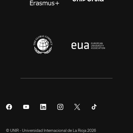
Síguenos
Síguenos
Síguenos
Síguenos
Síguenos
Síguenos
en
en
en
en
en
en
Facebook
YouTube
LinkedIn
Instagram
Twitter
Tiktok
© UNIR - Universidad Internacional de La Rioja 2026