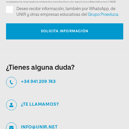
¿Tienes alguna duda?
+34 941 209 743
¿TE LLAMAMOS?
INFO@UNIR.NET