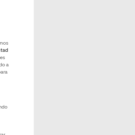
emos
ntad
 es
ado a
para
ando
rar