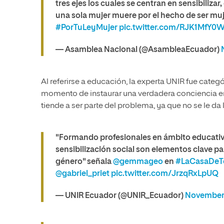
tres ejes los cuales se centran en sensibiliza
una sola mujer muere por el hecho de ser muj
#PorTuLeyMujer
pic.twitter.com/RJK1MfY0
— Asamblea Nacional (@AsambleaEcuador)
Al referirse a educación, la experta UNIR fue categó
momento de instaurar una verdadera conciencia en 
tiende a ser parte del problema, ya que no se le 
"Formando profesionales en ámbito educativo 
sensibilización social son elementos clave para
género" señala
@gemmageo
en
#LaCasaDeT
@gabriel_priet
pic.twitter.com/JrzqRxLpUQ
— UNIR Ecuador (@UNIR_Ecuador)
November 