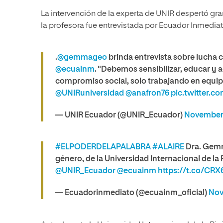
La intervención de la experta de UNIR despertó gr
la profesora fue entrevistada por Ecuador Inmediato
.
@gemmageo
brinda entrevista sobre lucha c
@ecuainm
. "Debemos sensibilizar, educar y 
compromiso social, solo trabajando en equipo
@UNIRuniversidad
@anafron76
pic.twitter.
— UNIR Ecuador (@UNIR_Ecuador)
November 
#ELPODERDELAPALABRA
#ALAIRE
Dra. Gemm
género, de la Universidad Internacional de la 
@UNIR_Ecuador
@ecuainm
https://t.co/CR
— Ecuadorinmediato (@ecuainm_oficial)
Nov