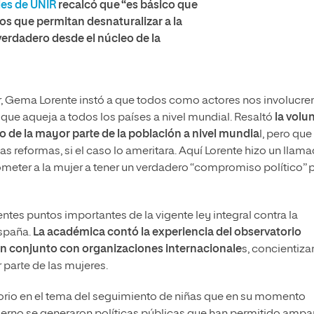
les de UNIR
recalcó que “es básico que
os que permitan desnaturalizar a la
erdadero desde el núcleo de la
ujer, Gema Lorente instó a que todos como actores nos involucr
que aqueja a todos los países a nivel mundial. Resaltó
la volu
o de la mayor parte de la población a nivel mundia
l, pero que
s reformas, si el caso lo ameritara. Aquí Lorente hizo un llam
meter a la mujer a tener un verdadero “compromiso político” 
ntes puntos importantes de la vigente ley integral contra la
España.
La académica contó la experiencia del observatorio
 en conjunto con organizaciones internacionale
s, concientiz
 parte de las mujeres.
torio en el tema del seguimiento de niñas que en su momento
ierno se generaron políticas públicas que han permitido ampa