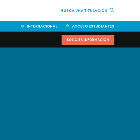
BUSCA UNA TITULACIÓN
INTERNACIONAL
ACCESO ESTUDIANTES
SOLICITA INFORMACIÓN
Facultad de Ciencias de la
Educación y Humanidades
Facultad de Ciencias de la
Salud
Facultad de Economía y
Empresa
Escuela Superior de Ingeniería
y Tecnología (ESIT)
Facultad de Derecho