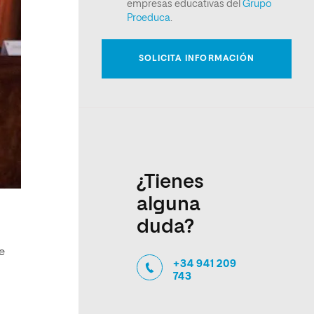
¿Tienes
alguna
duda?
e
+34 941 209
743