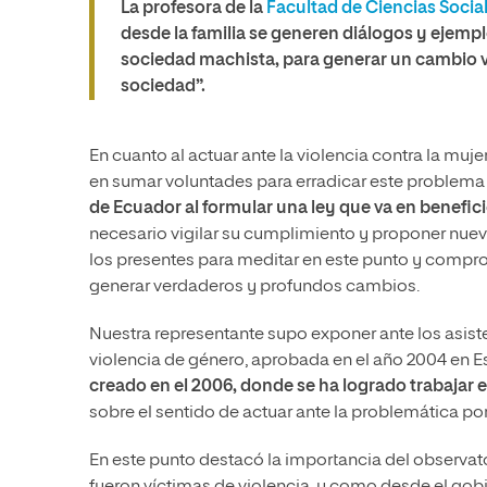
La profesora de la
Facultad de Ciencias Socia
desde la familia se generen diálogos y ejempl
sociedad machista, para generar un cambio v
sociedad”.
En cuanto al actuar ante la violencia contra la m
en sumar voluntades para erradicar este problema 
de Ecuador al formular una ley que va en benefici
necesario vigilar su cumplimiento y proponer nueva
los presentes para meditar en este punto y compro
generar verdaderos y profundos cambios.
Nuestra representante supo exponer ante los asiste
violencia de género, aprobada en el año 2004 en 
creado en el 2006, donde se ha logrado trabajar
sobre el sentido de actuar ante la problemática por
En este punto destacó la importancia del observa
fueron víctimas de violencia, y como desde el gob