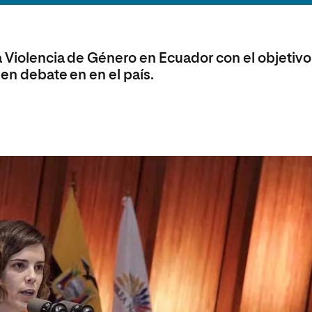
olíticas y Relaciones
Acceso universitario para
na de Movilidad
nales
mayores
nacional
a Violencia de Género en Ecuador con el objetiv
 en debate en en el país.