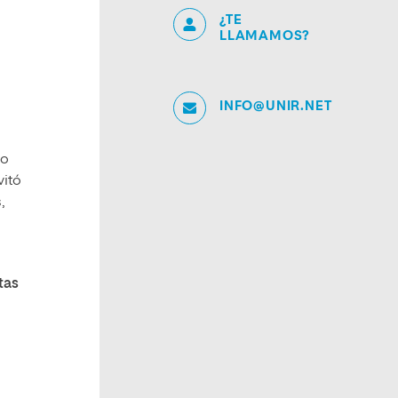
¿TE
LLAMAMOS?
INFO@UNIR.NET
go
vitó
,
tas