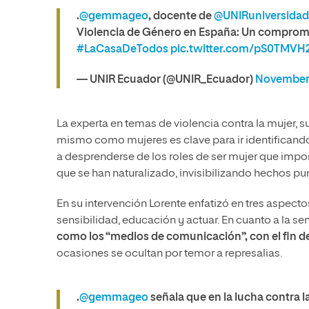
.
@gemmageo
, docente de
@UNIRuniversidad
Violencia de Género en España: Un compromi
#LaCasaDeTodos
pic.twitter.com/pS0TMVH
— UNIR Ecuador (@UNIR_Ecuador)
November 
La experta en temas de violencia contra la mujer, 
mismo como mujeres es clave para ir identificando
a desprenderse de los roles de ser mujer que impon
que se han naturalizado, invisibilizando hechos pun
En su intervención Lorente enfatizó en tres aspect
sensibilidad, educación y actuar. En cuanto a la se
como los “medios de comunicación”, con el fin de
ocasiones se ocultan por temor a represalias.
.
@gemmageo
señala que en la lucha contra la