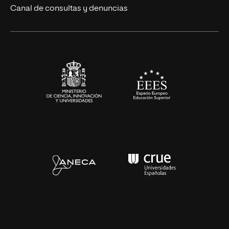
Eventos
Canal de consultas y denuncias
Alianzas corporativas
Sala de prensa
Contacto