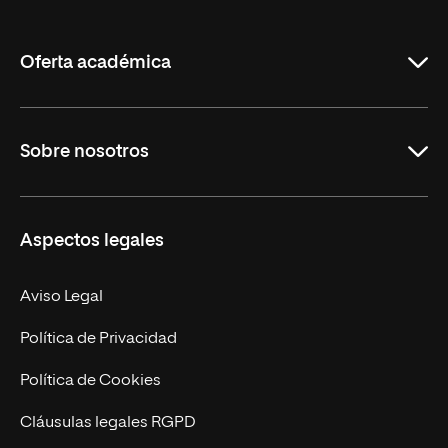
de
La
Rioja
Oferta académica
Grados
Sobre nosotros
Másteres Oficiales
Másteres Propios
Misión y Valores
Aspectos legales
Doctorados
Facultades
Experto Universitario
Nuestro Equipo
Aviso Legal
Postgrados
Trabaja en UNIR
Política de Privacidad
Cursos Universitarios
Actualidad
Política de Cookies
UNIR Revista
Cláusulas legales RGPD