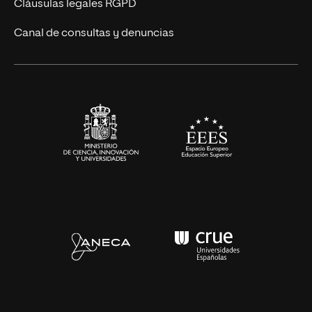
UNIR Revista
Cláusulas legales RGPD
Eventos
Canal de consultas y denuncias
Alianzas corporativas
Sala de prensa
Contacto