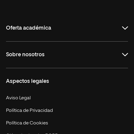
Universidad
Internacional
de
La
Rioja
Oferta académica
Grados
Sobre nosotros
Másteres Oficiales
Másteres Propios
Misión y Valores
Aspectos legales
Doctorados
Facultades
Experto Universitario
Nuestro Equipo
Aviso Legal
Postgrados
Trabaja en UNIR
Política de Privacidad
Cursos Universitarios
Actualidad
Política de Cookies