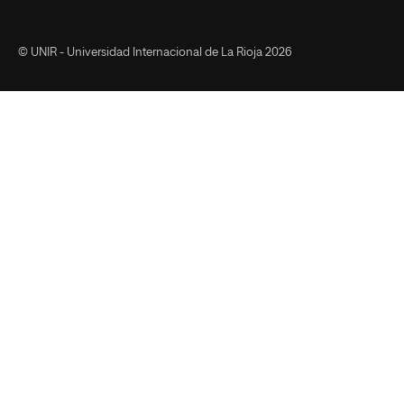
Facebook
YouTube
LinkedIn
Instagram
Twitter
Tiktok
© UNIR - Universidad Internacional de La Rioja 2026