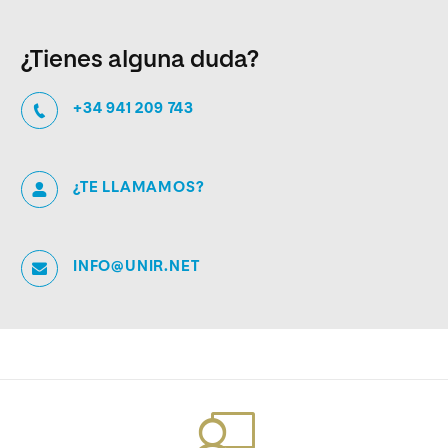
¿Tienes alguna duda?
+34 941 209 743
¿TE LLAMAMOS?
INFO@UNIR.NET