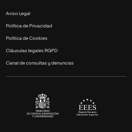
Facultades
Experto Universitario
Nuestro Equipo
Aviso Legal
Postgrados
Trabaja en UNIR
Política de Privacidad
Cursos Universitarios
Actualidad
Política de Cookies
UNIR Revista
Cláusulas legales RGPD
Eventos
Canal de consultas y denuncias
Alianzas corporativas
Sala de prensa
Contacto