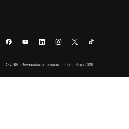
Síguenos
Síguenos
Síguenos
Síguenos
Síguenos
Síguenos
en
en
en
en
en
en
Facebook
YouTube
LinkedIn
Instagram
Twitter
Tiktok
© UNIR - Universidad Internacional de La Rioja 2026