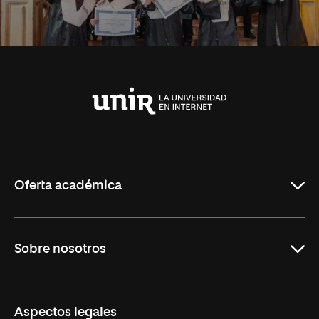
Universidad
Internacional
de
La
Rioja
Oferta académica
Grados
Sobre nosotros
Másteres Oficiales
Másteres Propios
Misión y Valores
Aspectos legales
Doctorados