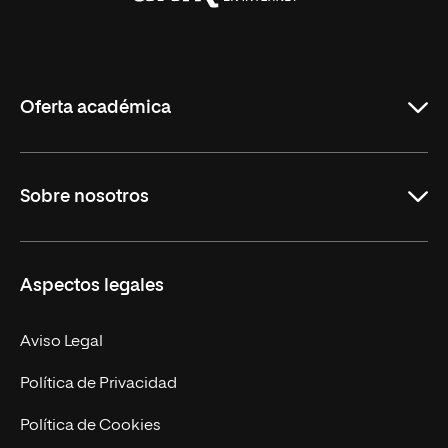
Universidad
Internacional
de
La
Rioja
Oferta académica
Grados
Sobre nosotros
Másteres Oficiales
Másteres Propios
Misión y Valores
Aspectos legales
Doctorados
Facultades
Experto Universitario
Nuestro Equipo
Aviso Legal
Postgrados
Trabaja en UNIR
Política de Privacidad
Cursos Universitarios
Actualidad
Política de Cookies