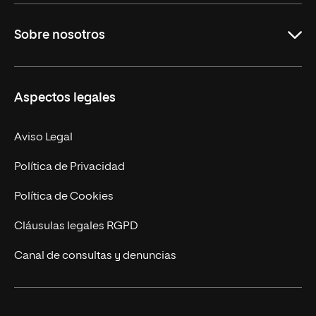
Grados
Sobre nosotros
Másteres Oficiales
Másteres Propios
Misión y Valores
Aspectos legales
Doctorados
Facultades
Experto Universitario
Nuestro Equipo
Aviso Legal
Postgrados
Trabaja en UNIR
Política de Privacidad
Cursos Universitarios
Actualidad
Política de Cookies
UNIR Revista
Cláusulas legales RGPD
Eventos
Canal de consultas y denuncias
Alianzas corporativas
Sala de prensa