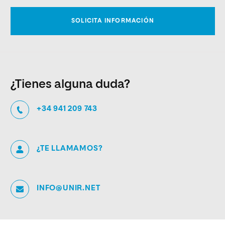
¿Tienes alguna duda?
+34 941 209 743
¿TE LLAMAMOS?
INFO@UNIR.NET