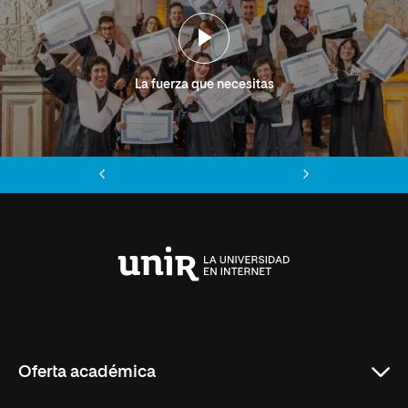
La fuerza que necesitas
Anterior
Siguiente
Universidad
Internacional
de
La
Rioja
Oferta académica