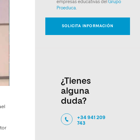
¿Tienes
alguna
duda?
ael
+34 941 209
743
tor