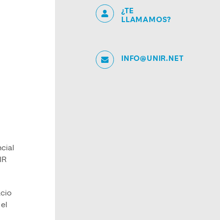
¿TE
LLAMAMOS?
INFO@UNIR.NET
ncial
IR
cio
 el