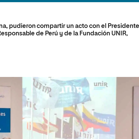
olíticas y Relaciones
Acceso universitario para
na de Movilidad
nales
mayores
nacional
ma, pudieron compartir un acto con el President
l Responsable de Perú y de la Fundación UNIR,