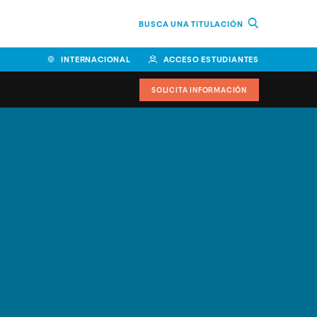
BUSCA UNA TITULACIÓN
INTERNACIONAL
ACCESO ESTUDIANTES
SOLICITA INFORMACIÓN
Facultad de Ciencias de la
Educación y Humanidades
Facultad de Ciencias de la
Salud
Facultad de Economía y
Empresa
Escuela Superior de Ingeniería
y Tecnología (ESIT)
Facultad de Derecho