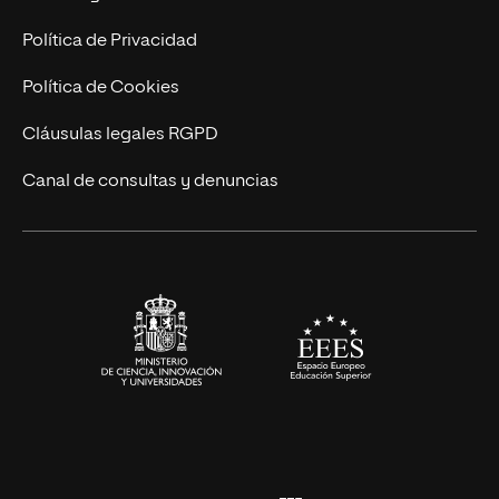
Postgrados
Trabaja en UNIR
Política de Privacidad
Cursos Universitarios
Actualidad
Política de Cookies
UNIR Revista
Cláusulas legales RGPD
Eventos
Canal de consultas y denuncias
Alianzas corporativas
Sala de prensa
Contacto