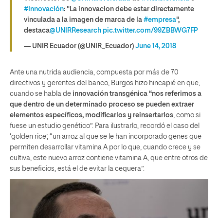
#Innovación
: "La innovacion debe estar directamente
vinculada a la imagen de marca de la
#empresa
",
destaca
@UNIRResearch
pic.twitter.com/99ZBBWG7FP
— UNIR Ecuador (@UNIR_Ecuador)
June 14, 2018
Ante una nutrida audiencia, compuesta por más de 70
directivos y gerentes del banco, Burgos hizo hincapié en que,
cuando se habla de
innovación transgénica “nos referimos a
que dentro de un determinado proceso se pueden extraer
elementos específicos, modificarlos y reinsertarlos
, como si
fuese un estudio genético”. Para ilustrarlo, recordó el caso del
‘golden rice’, “un arroz al que se le han incorporado genes que
permiten desarrollar vitamina A por lo que, cuando crece y se
cultiva, este nuevo arroz contiene vitamina A, que entre otros de
sus beneficios, está el de evitar la ceguera”.