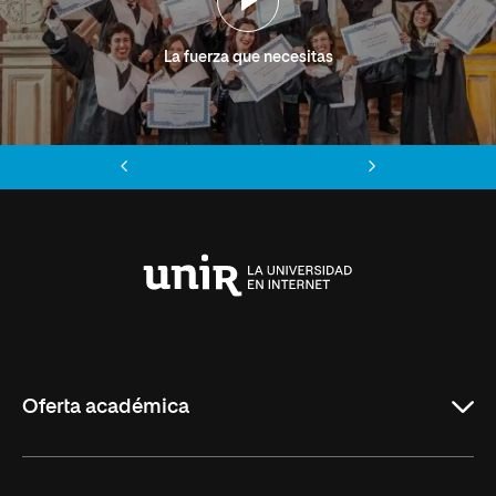
La fuerza que necesitas
Anterior
Siguiente
Universidad
Internacional
de
La
Rioja
Oferta académica
Grados