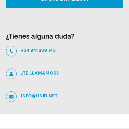
¿Tienes alguna duda?
+34 941 209 743
¿TE LLAMAMOS?
INFO@UNIR.NET