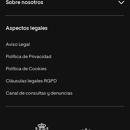
Sobre nosotros
Másteres Oficiales
Másteres Propios
Misión y Valores
Aspectos legales
Doctorados
Facultades
Experto Universitario
Nuestro Equipo
Aviso Legal
Postgrados
Trabaja en UNIR
Política de Privacidad
Cursos Universitarios
Actualidad
Política de Cookies
UNIR Revista
Cláusulas legales RGPD
Eventos
Canal de consultas y denuncias
Alianzas corporativas
Sala de prensa
Contacto