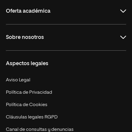
Rioja
Oferta académica
Grados
Sobre nosotros
Másteres Oficiales
Másteres Propios
Misión y Valores
Aspectos legales
Doctorados
Facultades
Experto Universitario
Nuestro Equipo
Aviso Legal
Postgrados
Trabaja en UNIR
Política de Privacidad
Cursos Universitarios
Actualidad
Política de Cookies
UNIR Revista
Cláusulas legales RGPD
Eventos
Canal de consultas y denuncias