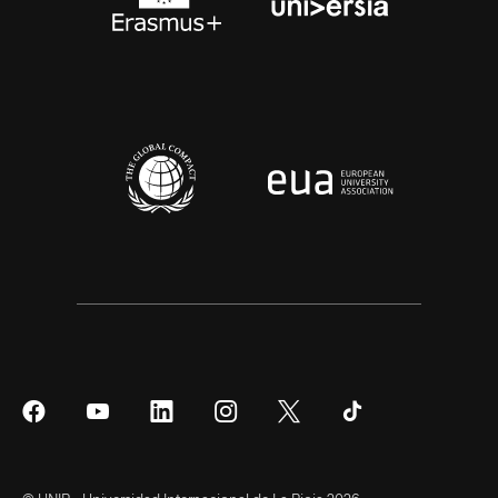
Síguenos
Síguenos
Síguenos
Síguenos
Síguenos
Síguenos
en
en
en
en
en
en
Facebook
YouTube
LinkedIn
Instagram
Twitter
Tiktok