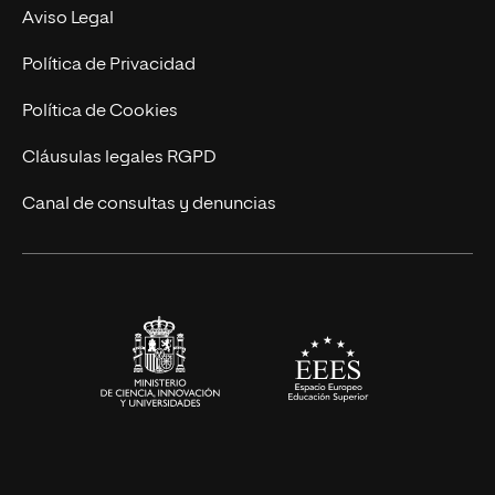
Experto Universitario
Nuestro Equipo
Aviso Legal
Postgrados
Trabaja en UNIR
Política de Privacidad
Cursos Universitarios
Actualidad
Política de Cookies
UNIR Revista
Cláusulas legales RGPD
Eventos
Canal de consultas y denuncias
Alianzas corporativas
Sala de prensa
Contacto