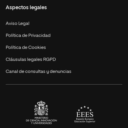
Aspectos legales
Doctorados
Facultades
Experto Universitario
Nuestro Equipo
Aviso Legal
Postgrados
Trabaja en UNIR
Política de Privacidad
Cursos Universitarios
Actualidad
Política de Cookies
UNIR Revista
Cláusulas legales RGPD
Eventos
Canal de consultas y denuncias
Alianzas corporativas
Sala de prensa
Contacto