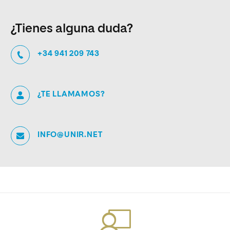
¿Tienes alguna duda?
+34 941 209 743
¿TE LLAMAMOS?
INFO@UNIR.NET