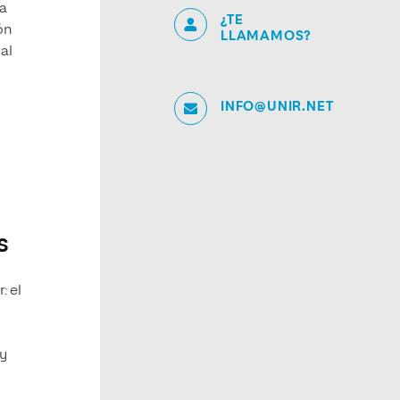
 a
¿TE
ón
LLAMAMOS?
al
INFO@UNIR.NET
s
: el
 y