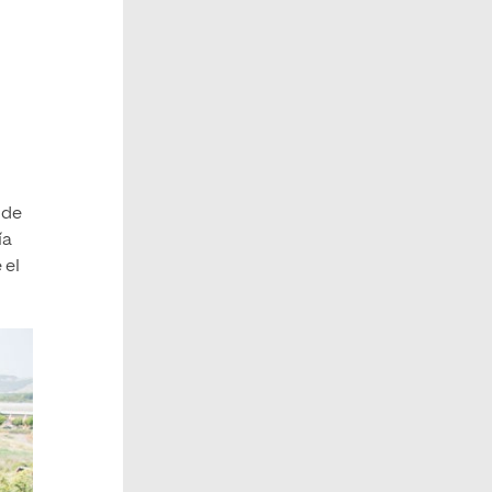
 de
ía
 el