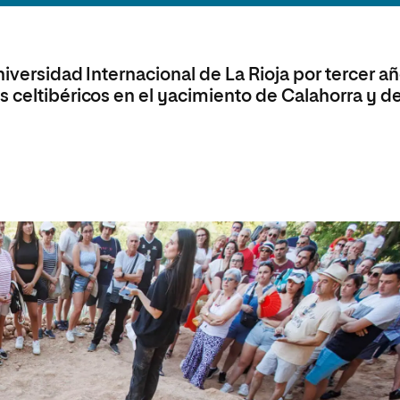
olíticas y Relaciones
Acceso universitario para
na de Movilidad
nales
mayores
nacional
niversidad Internacional de La Rioja por tercer a
s celtibéricos en el yacimiento de Calahorra y d