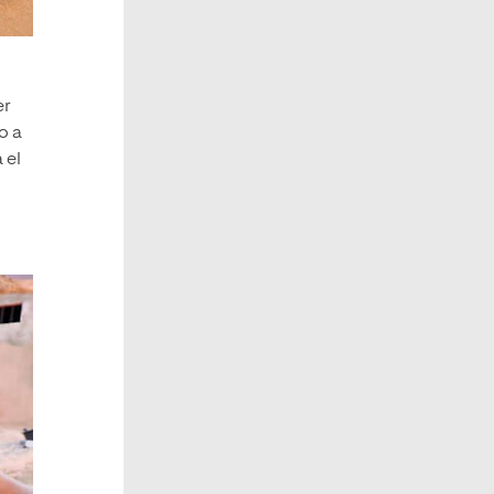
er
o a
 el