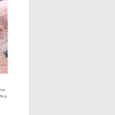
ros
ta y