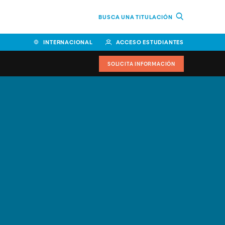
BUSCA UNA TITULACIÓN
INTERNACIONAL
ACCESO ESTUDIANTES
SOLICITA INFORMACIÓN
Facultad de Ciencias de la
Educación y Humanidades
Facultad de Ciencias de la
Salud
Facultad de Economía y
Empresa
Escuela Superior de Ingeniería
y Tecnología (ESIT)
Facultad de Derecho