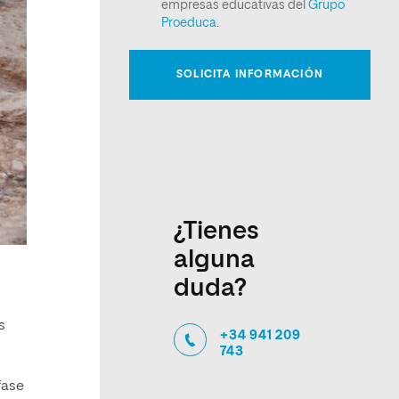
¿Tienes
alguna
duda?
s
+34 941 209
743
fase