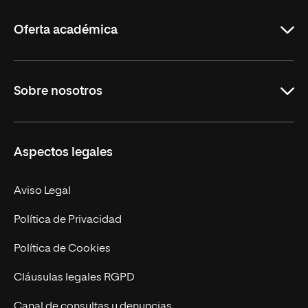
La
Rioja
Oferta académica
Grados
Sobre nosotros
Másteres Oficiales
Másteres Propios
Misión y Valores
Aspectos legales
Doctorados
Facultades
Experto Universitario
Nuestro Equipo
Aviso Legal
Postgrados
Trabaja en UNIR
Política de Privacidad
Cursos Universitarios
Actualidad
Política de Cookies
UNIR Revista
Cláusulas legales RGPD
Eventos
Canal de consultas y denuncias