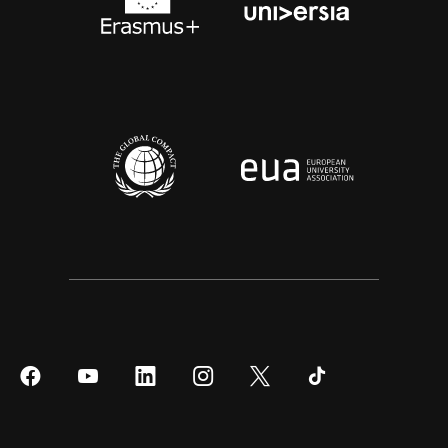
Síguenos
Síguenos
Síguenos
Síguenos
Síguenos
Síguenos
en
en
en
en
en
en
Facebook
YouTube
LinkedIn
Instagram
Twitter
Tiktok