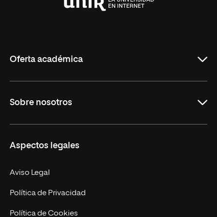
Universidad
Internacional
de
La
Rioja
Oferta académica
Grados
Sobre nosotros
Másteres Oficiales
Másteres Propios
Misión y Valores
Aspectos legales
Doctorados
Facultades
Experto Universitario
Nuestro Equipo
Aviso Legal
Postgrados
Trabaja en UNIR
Política de Privacidad
Cursos Universitarios
Actualidad
Política de Cookies