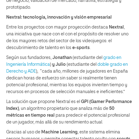
de negocio, validación de mercado, narrativa, estrategia y
prototipado.
Nextral: tecnología, innovación y visión empresarial
Entre los proyectos con mayor proyección destaca
Nextral
,
una iniciativa que nace con el con el propósito de resolver uno
de los mayores retos del sector de los videojuegos: el
descubrimiento de talento en los
e-sports
.
Según sus fundadores,
Jonathan
(estudiante del
grado en
Ingeniería Informática
)
y Julio
(estudiante del
doble grado en
Derecho y ADE
), “cada año, millones de jugadores en España
dedican horas de esfuerzo sin saber si realmente tienen
potencial profesional, mientras los equipos invierten tiempo y
recursos en procesos de selección manuales e ineficientes.”
La solución que propone Nextral es el
GPI (Gamer Performance
Index)
, un algoritmo propietario que analiza más de
50
métricas en tiempo real
para predecir el potencial profesional
de un jugador, más allá de su rendimiento actual.
Gracias al uso de
Machine Learning
, este sistema elimina
sesgos humanos y permite conectar talento oculto con
scouts,