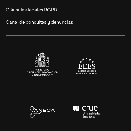
UNIR Revista
Cláusulas legales RGPD
Eventos
Canal de consultas y denuncias
Alianzas corporativas
Sala de prensa
Contacto