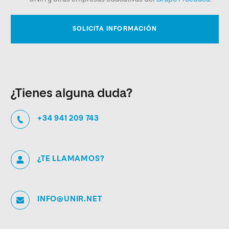
¿Tienes alguna duda?
+34 941 209 743
¿TE LLAMAMOS?
INFO@UNIR.NET