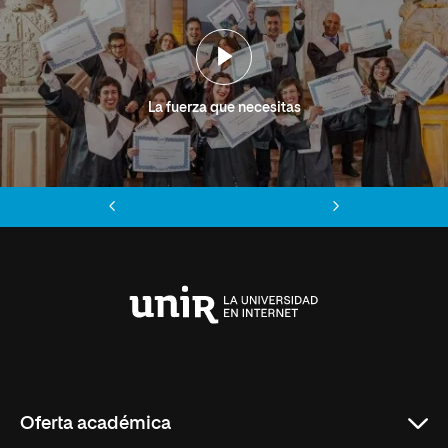
La fuerza que necesitas
Anterior
Siguiente
Universidad
Internacional
de
La
Rioja
Oferta académica