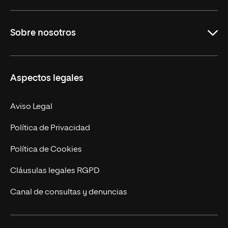
Grados
Sobre nosotros
Másteres Oficiales
Másteres Propios
Misión y Valores
Aspectos legales
Doctorados
Facultades
Experto Universitario
Nuestro Equipo
Aviso Legal
Postgrados
Trabaja en UNIR
Política de Privacidad
Cursos Universitarios
Actualidad
Política de Cookies
UNIR Revista
Cláusulas legales RGPD
Eventos
Canal de consultas y denuncias
Alianzas corporativas