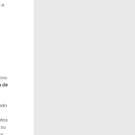
 a
tivo
a de
ando
ntos
 su
ra