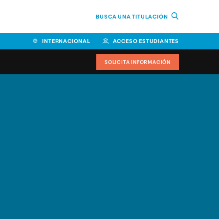
BUSCA UNA TITULACIÓN
INTERNACIONAL
ACCESO ESTUDIANTES
SOLICITA INFORMACIÓN
Facultad de Ciencias de la
Educación y Humanidades
Facultad de Ciencias de la
Salud
Facultad de Economía y
Empresa
Escuela Superior de Ingeniería
y Tecnología (ESIT)
Facultad de Derecho