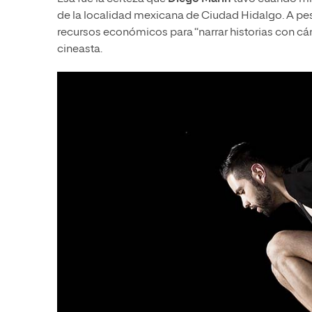
de la localidad mexicana de Ciudad Hidalgo. A pes
recursos económicos para “narrar historias con cá
cineasta.