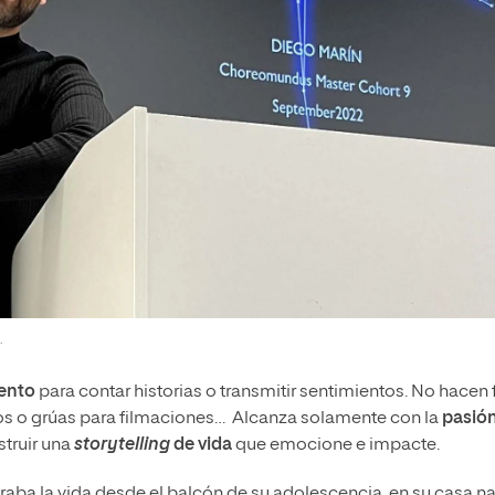
.
ento
para contar historias o transmitir sentimientos. No hacen 
vos o grúas para filmaciones… Alcanza solamente con la
pasión
truir una
storytelling
de vida
que emocione e impacte.
aba la vida desde el balcón de su adolescencia, en su casa na