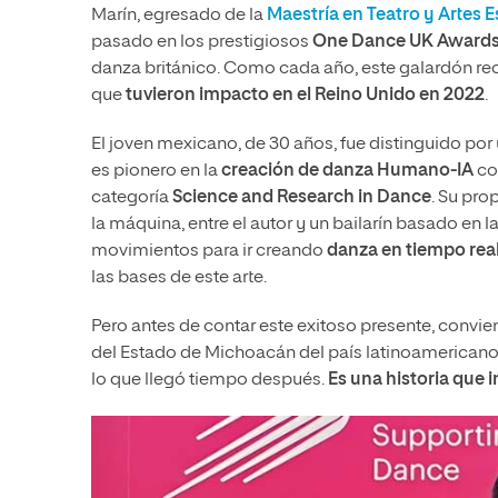
Marín, egresado de la
Maestría en Teatro y Artes 
pasado en los prestigiosos
One Dance UK Award
danza británico. Como cada año, este galardón rec
que
tuvieron impacto en el Reino Unido en 2022
.
El joven mexicano, de 30 años, fue distinguido po
es pionero en la
creación de danza Humano-IA
co
categoría
Science and Research in Dance
. Su pro
la máquina, entre el autor y un bailarín basado en
movimientos para ir creando
danza en tiempo rea
las bases de este arte.
Pero antes de contar este exitoso presente, conviene
del Estado de Michoacán del país latinoamericano.
lo que llegó tiempo después.
Es una historia que
i