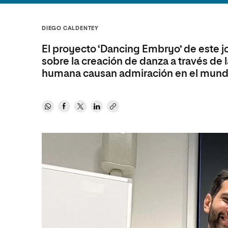
Diseño
Ingeniería y Tecnología
Ciencias P
Escuela de Humanidades
Ofici
Ciencias de la Salud
Diseño
Internacio
Inter
DIEGO CALDENTEY
Normas de Organización y
Ciencias Sociales
Ciencias de la Salud
Funcionamiento
El proyecto ‘Dancing Embryo’ de este j
Humanidades
Ciencias Sociales
sobre la creación de danza a través de la
humana causan admiración en el mund
Artes
Humanidades
Música
Artes
Música