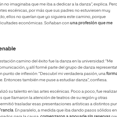
ún no imaginaba que me iba a dedicar a la danza”, explica. Pero
 artes escénicas, por más que sus padres no estuviesen muy
do, ellos no querían que yo siguiera este camino, porque
dificultades económicas. Soñaban con
una profesión que me
renable
stación camino del éxito fue la danza en la universidad: “Me
omunicación, y allí formé parte del grupo de danza representa
 punto de inflexión: “Descubrí mi verdadera pasión, una
form
e. Entonces también me puse a estudiar danza”, confiesa.
alizó su talento en las artes escénicas. Poco a poco, fue realiz
 que llamaron la atención de teatros de su región y otras
mitió trasladar esas presentaciones artísticas a distintos pu
 Francia
. En paralelo, a medida que iba dando pasos sólidos en
ganados para la causa,
comenzaron a
apoyarle sin reservas
pa