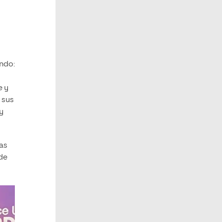
undo:
e y
 sus
y
ias
 de