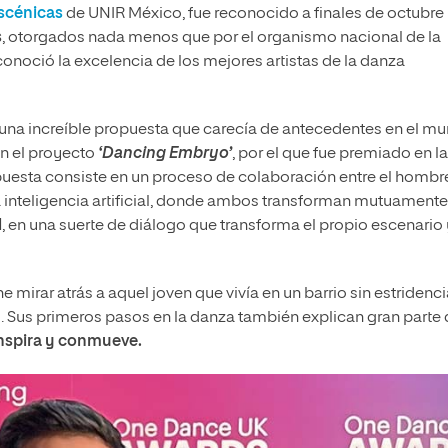
Escénicas
de UNIR México, fue reconocido a finales de octubre
s
, otorgados nada menos que por el organismo nacional de la
onoció la excelencia de los mejores artistas de la danza
r una increíble propuesta que carecía de antecedentes en el m
n el proyecto
‘Dancing Embryo’
, por el que fue premiado en la
puesta consiste en un proceso de colaboración entre el hombr
 la inteligencia artificial, donde ambos transforman mutuamente
l
, en una suerte de diálogo que transforma el propio escenario 
 mirar atrás a aquel joven que vivía en un barrio sin estridenc
 Sus primeros pasos en la danza también explican gran parte
nspira y conmueve.