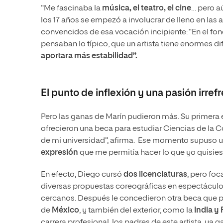
“Me fascinaba la
música, el teatro, el cine
… pero a
los 17 años se empezó a involucrar de lleno en las
convencidos de esa vocación incipiente: “En el fon
pensaban lo típico, que un artista tiene enormes 
aportara más estabilidad”.
El punto de inflexión y una pasión irref
Pero las ganas de Marín pudieron más. Su primera e
ofrecieron una beca para estudiar Ciencias de la C
de mi universidad”, afirma. Ese momento supuso un
expresión
que me permitía hacer lo que yo quisies
En efecto, Diego cursó
dos licenciaturas
, pero foc
diversas propuestas coreográficas en espectáculos
cercanos. Después le concedieron otra beca que per
de
México
, y también del exterior, como la
India y
carrera profesional, los padres de este artista, ya 