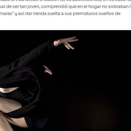
ar de ser tan joven, comprendió que en el hogar no sobraban 
maras” y así dar rienda suelta a sus prematuros sueños de