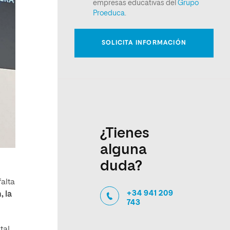
¿Tienes
alguna
duda?
falta
+34 941 209
, la
743
tal