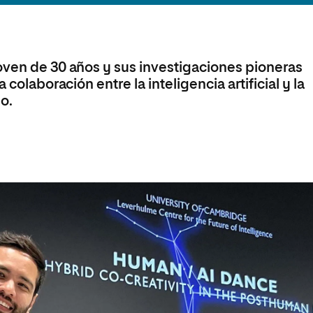
olíticas y Relaciones
Acceso universitario para
na de Movilidad
nales
mayores
nacional
oven de 30 años y sus investigaciones pioneras
 colaboración entre la inteligencia artificial y la
o.