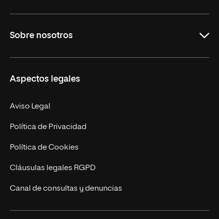
Grados
Sobre nosotros
Másteres Oficiales
Másteres Propios
Misión y Valores
Aspectos legales
Doctorados
Facultades
Experto Universitario
Nuestro Equipo
Aviso Legal
Postgrados
Trabaja en UNIR
Política de Privacidad
Cursos Universitarios
Actualidad
Política de Cookies
UNIR Revista
Cláusulas legales RGPD
Eventos
Canal de consultas y denuncias
Alianzas corporativas