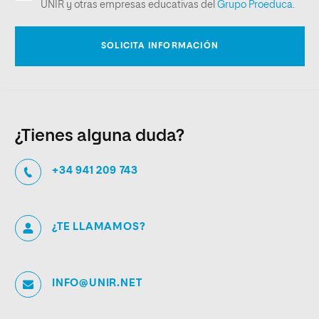
¿Tienes alguna duda?
+34 941 209 743
¿TE LLAMAMOS?
INFO@UNIR.NET