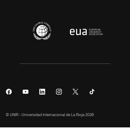
Síguenos
Síguenos
Síguenos
Síguenos
Síguenos
Síguenos
en
en
en
en
en
en
Facebook
YouTube
LinkedIn
Instagram
Twitter
Tiktok
© UNIR - Universidad Internacional de La Rioja 2026