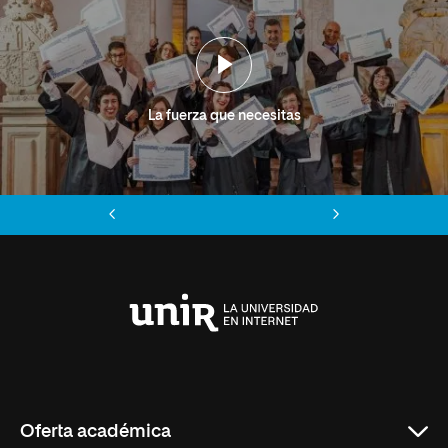
La fuerza que necesitas
Anterior
Siguiente
Universidad
Internacional
de
La
Rioja
Oferta académica