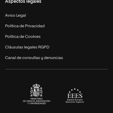
Aspectos legales
Doctorados
Facultades
Experto Universitario
Nuestro Equipo
Aviso Legal
Postgrados
Trabaja en UNIR
Política de Privacidad
Cursos Universitarios
Actualidad
Política de Cookies
UNIR Revista
Cláusulas legales RGPD
Eventos
Canal de consultas y denuncias
Alianzas corporativas
Sala de prensa
Contacto