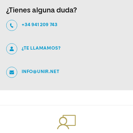
¿Tienes alguna duda?
+34 941 209 743
¿TE LLAMAMOS?
INFO@UNIR.NET