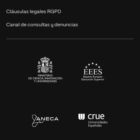
UNIR Revista
Cláusulas legales RGPD
Eventos
Canal de consultas y denuncias
Alianzas corporativas
Sala de prensa
Contacto