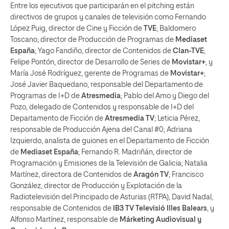
Entre los ejecutivos que participarán en el pitching están
directivos de grupos y canales de televisión como Fernando
López Puig, director de Cine y Ficción de
TVE
; Baldomero
Toscano, director de Producción de Programas de
Mediaset
España
; Yago Fandiño, director de Contenidos de
Clan-TVE
;
Felipe Pontón, director de Desarrollo de Series de
Movistar+
, y
María José Rodríguez, gerente de Programas de
Movistar+
;
José Javier Baquedano, responsable del Departamento de
Programas de I+D de
Atresmedia
; Pablo del Amo y Diego del
Pozo, delegado de Contenidos y responsable de I+D del
Departamento de Ficción de
Atresmedia TV
; Leticia Pérez,
responsable de Producción Ajena del Canal #0; Adriana
Izquierdo, analista de guiones en el Departamento de Ficción
de
Mediaset España
; Fernando R. Madriñán, director de
Programación y Emisiones de la Televisión de Galicia; Natalia
Martínez, directora de Contenidos de
Aragón TV
; Francisco
González, director de Producción y Explotación de la
Radiotelevisión del Principado de Asturias (RTPA), David Nadal,
responsable de Contenidos de
IB3 TV Televisió Illes Balears
, y
Alfonso Martínez, responsable de
Márketing Audiovisual y