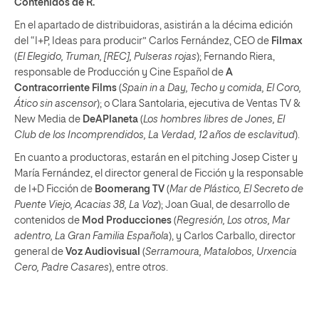
Contenidos de R.
En el apartado de distribuidoras, asistirán a la décima edición
del “I+P, Ideas para producir” Carlos Fernández, CEO de
Filmax
(
El Elegido, Truman, [REC], Pulseras rojas
); Fernando Riera,
responsable de Producción y Cine Español de
A
Contracorriente Films
(
Spain in a Day, Techo y comida, El Coro,
Ático sin ascensor
); o Clara Santolaria, ejecutiva de Ventas TV &
New Media de
DeAPlaneta
(
Los hombres libres de Jones, El
Club de los Incomprendidos, La Verdad, 12 años de esclavitud
).
En cuanto a productoras, estarán en el pitching Josep Cister y
María Fernández, el director general de Ficción y la responsable
de I+D Ficción de
Boomerang TV
(
Mar de Plástico, El Secreto de
Puente Viejo, Acacias 38, La Voz
); Joan Gual, de desarrollo de
contenidos de
Mod Producciones
(
Regresión, Los otros, Mar
adentro, La Gran Familia Española
), y Carlos Carballo, director
general de
Voz Audiovisual
(
Serramoura, Matalobos, Urxencia
Cero, Padre Casares
), entre otros.