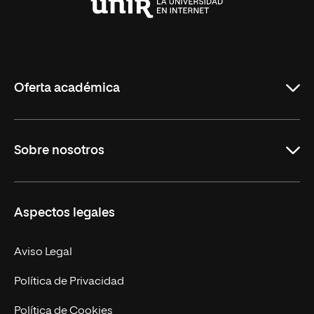
Universidad
Internacional
de
La
Rioja
Oferta académica
Grados
Sobre nosotros
Másteres Oficiales
Másteres Propios
Misión y Valores
Aspectos legales
Doctorados
Facultades
Experto Universitario
Nuestro Equipo
Aviso Legal
Postgrados
Trabaja en UNIR
Política de Privacidad
Cursos Universitarios
Actualidad
Política de Cookies