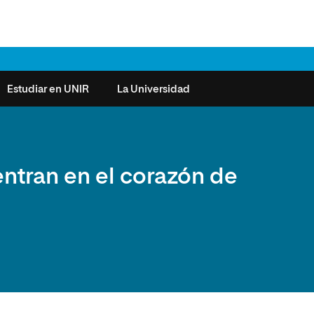
Estudiar en UNIR
La Universidad
ntas frecuentes
Órganos de Gobierno
Derecho
Cómo matricularse
Investigación
ntran en el corazón de
e la Salud
nocimiento de créditos
Vicerrectorados
Ciencias de la Seguridad
Becas universitarias y tasas
Plan Estratégico
ros de Exámenes
Consejo Social de UNIR
Ciencias Sociales
Requisitos de acceso a la
Sistema de Calidad
Universidad
cio de Orientación
Claustro
Artes
Futuros de la Educación
émica (SOA)
Formación bonificada
Superior
 y Comunicación
Nuestros Estudiantes
Humanidades
cio de Atención a las
 y Tecnología
Sala de prensa
Música
sidades Especiales
Idiomas
cio de Solicitudes