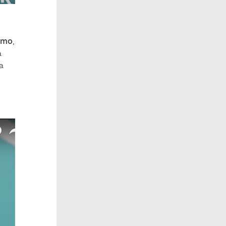
omo
,
a
a