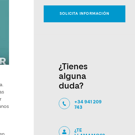
¿Tienes
alguna
duda?
a.
as
r
+34 941 209
gunos
743
¿TE
en