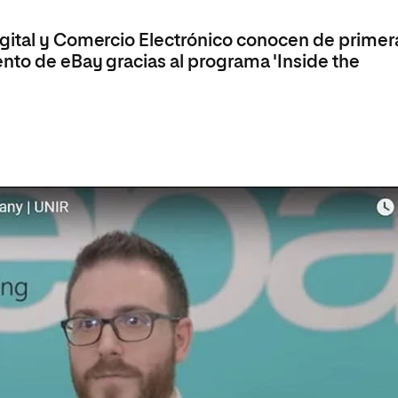
olíticas y Relaciones
Acceso universitario para
na de Movilidad
nales
mayores
igital y Comercio Electrónico conocen de primer
nacional
ento de eBay gracias al programa 'Inside the