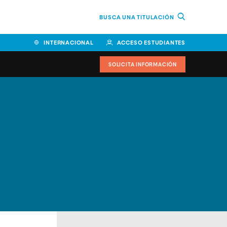
BUSCA UNA TITULACIÓN
INTERNACIONAL
ACCESO ESTUDIANTES
SOLICITA INFORMACIÓN
Facultad de Ciencias de la
Educación y Humanidades
Facultad de Ciencias de la
Salud
Facultad de Economía y
Empresa
Escuela Superior de Ingeniería
y Tecnología (ESIT)
Facultad de Derecho