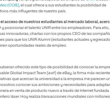
pleo (COIE)
, el cual ofrece a sus estudiantes la posibilidad de
ivos más influyentes de nuestro país.
ar el acceso de nuestros estudiantes al mercado laboral, acerc
r
y posicionar el talento UNIR entre los empleadores. Para ello,
esas innovadoras, charlas con los propios CEO de las compañí
es para que los UNIR Alumni (estudiantes actuales y egresado
eren oportunidades reales de empleo.
bieran ofrecido este tipo de posibilidad de conocer la empr
sable Global Impact Team (awf) de eBay, la firma más reciente
iciativas que acercan la universidad a la empresa me parecen u
a nosotros conocer sus ambiciones y necesidades para adapta
nera en venta de producto nuevo a través de Internet fundada
untero láser. Hoy realiza transacciones mundiales con millone