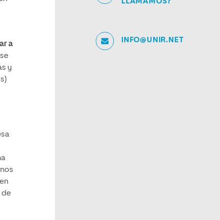
LLAMAMOS?
INFO@UNIR.NET
ar a
 se
as y
s)
esa
na
rnos
 en
s de