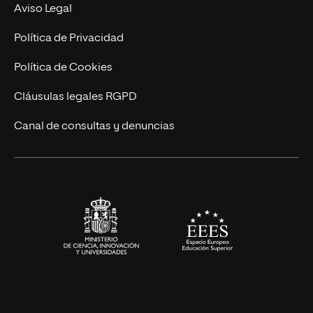
Experto Universitario
Nuestro Equipo
Aviso Legal
Postgrados
Trabaja en UNIR
Política de Privacidad
Cursos Universitarios
Actualidad
Política de Cookies
UNIR Revista
Cláusulas legales RGPD
Eventos
Canal de consultas y denuncias
Alianzas corporativas
Sala de prensa
Contacto