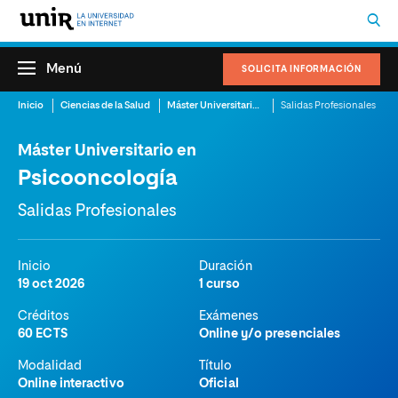
Menú
SOLICITA INFORMACIÓN
Inicio
Ciencias de la Salud
Máster Universitario en Psicooncología
Salidas Profesionales
Máster Universitario en
Psicooncología
Salidas Profesionales
Inicio
Duración
19 oct 2026
1 curso
Créditos
Exámenes
60 ECTS
Online y/o presenciales
Modalidad
Título
Online interactivo
Oficial