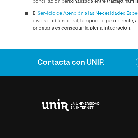
conciliación personalizada entre
trabajo, famil
El
Servicio de Atención a las Necesidades Esp
diversidad funcional, temporal o permanente, 
prioritaria es conseguir la
plena integración.
Contacta con UNIR
Universidad
Internacional
de
La
Rioja