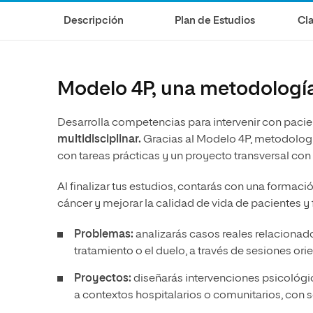
Diseño
Ingeniería y Tecnología
Ciencias P
Escuela de Humanidades
Ofici
Descripción
Plan de Estudios
Cla
Ciencias de la Salud
Diseño
Internacio
Inter
Normas de Organización y
Ciencias Sociales
Ciencias de la Salud
Funcionamiento
Humanidades
Ciencias Sociales
Modelo 4P, una metodología
Artes
Humanidades
Desarrolla competencias para intervenir con pac
Música
Artes
multidisciplinar.
Gracias al Modelo 4P, metodologí
Música
con tareas prácticas y un proyecto transversal con 
Al finalizar tus estudios, contarás con una formac
cáncer y mejorar la calidad de vida de pacientes y f
Problemas:
analizarás casos reales relacionad
tratamiento o el duelo, a través de sesiones ori
Proyectos:
diseñarás intervenciones psicológi
a contextos hospitalarios o comunitarios, con 