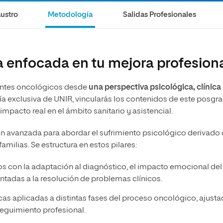
olíticas y Relaciones
Acceso universitario para
na de Movilidad
ustro
Metodología
Salidas Profesionales
nales
mayores
nacional
 enfocada en tu mejora profesion
ientes oncológicos desde
una perspectiva psicológica, clínica
a exclusiva de UNIR, vincularás los contenidos de este posgr
impacto real en el ámbito sanitario y asistencial.
ión avanzada para abordar el sufrimiento psicológico derivado 
amilias. Se estructura en estos pilares:
os con la adaptación al diagnóstico, el impacto emocional del
entadas a la resolución de problemas clínicos.
cas aplicadas a distintas fases del proceso oncológico, ajust
seguimiento profesional.