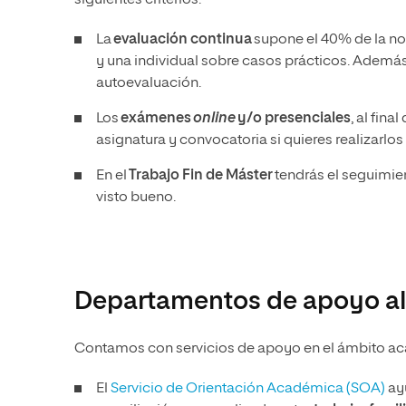
siguientes criterios.
La
evaluación continua
supone el 40% de la not
y una individual sobre casos prácticos. Además, 
autoevaluación.
Los
exámenes
online
y/o presenciales
, al fin
asignatura y convocatoria si quieres realizarlo
En el
Trabajo Fin de Máster
tendrás el seguimien
visto bueno.
Departamentos de apoyo al
Contamos con servicios de apoyo en el ámbito ac
El
Servicio de Orientación Académica (SOA)
ayu