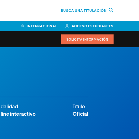
BUSCA UNA TITULACIÓN
INTERNACIONAL
ACCESO ESTUDIANTES
SOLICITA INFORMACIÓN
Facultad de Ciencias de la
Educación y Humanidades
Facultad de Ciencias de la
Salud
Facultad de Economía y
dalidad
Título
Empresa
line interactivo
Oficial
Escuela Superior de Ingeniería
y Tecnología (ESIT)
Facultad de Derecho