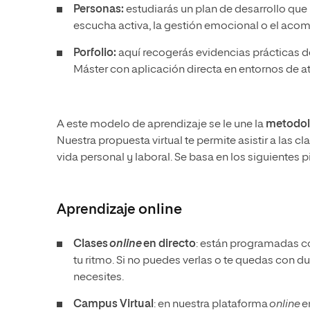
Personas:
estudiarás un plan de desarrollo que
escucha activa, la gestión emocional o el aco
Porfolio:
aquí recogerás evidencias prácticas de 
Máster con aplicación directa en entornos de 
A este modelo de aprendizaje se le une la
metodolo
Nuestra propuesta virtual te permite asistir a las 
vida personal y laboral. Se basa en los siguientes pi
Aprendizaje
online
Clases
online
en directo
: están programadas co
tu ritmo. Si no puedes verlas o te quedas con d
necesites.
Campus Virtual
: en nuestra plataforma
online
e