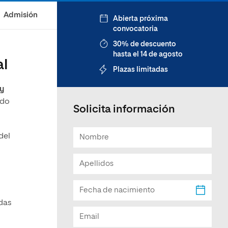
Facultad de Artes y Ciencias
Admisión
Abierta próxima
Sociales
convocatoria
Escuela de Doctorado
30% de descuento
hasta el 14 de agosto
al
Plazas limitadas
 y
ado
Solicita información
del
adas