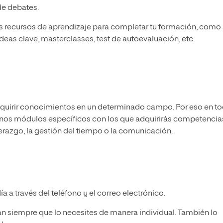
de debates.
tos recursos de aprendizaje para completar tu formación, como
eas clave, masterclasses, test de autoevaluación, etc.
uirir conocimientos en un determinado campo. Por eso en t
unos módulos específicos con los que adquirirás competencia
derazgo, la gestión del tiempo o la comunicación.
 a través del teléfono y el correo electrónico.
án siempre que lo necesites de manera individual. También lo