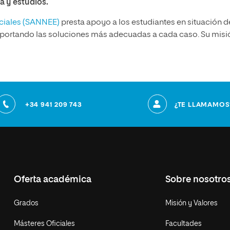
ia y estudios.
eciales (SANNEE)
presta apoyo a los estudiantes en situación d
aportando las soluciones más adecuadas a cada caso. Su misi
+34 941 209 743
¿TE LLAMAMOS
Oferta académica
Sobre nosotro
Grados
Misión y Valores
Másteres Oficiales
Facultades