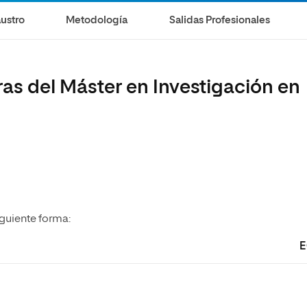
olíticas y Relaciones
Acceso universitario para
na de Movilidad
ustro
Metodología
Salidas Profesionales
nales
mayores
nacional
ras del Máster en Investigación en
iguiente forma:
E