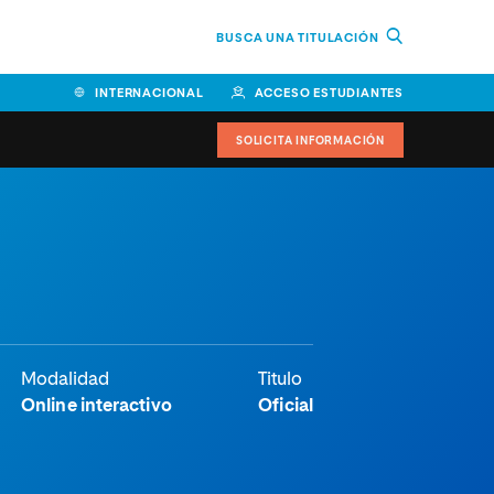
BUSCA UNA TITULACIÓN
INTERNACIONAL
ACCESO ESTUDIANTES
SOLICITA INFORMACIÓN
Facultad de Ciencias de la
Educación y Humanidades
Facultad de Ciencias de la
Salud
Facultad de Economía y
Modalidad
Titulo
Empresa
Online interactivo
Oficial
Escuela Superior de Ingeniería
y Tecnología (ESIT)
Facultad de Derecho