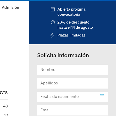
Facultad de Artes y Ciencias
Admisión
Abierta próxima
Sociales
convocatoria
Escuela de Doctorado
20% de descuento
hasta el 14 de agosto
Plazas limitadas
Solicita información
CTS
48
12