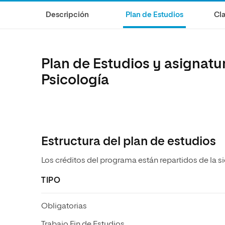
Diseño
Ingeniería y Tecnología
Ciencias P
Escuela de Humanidades
Ofici
Descripción
Plan de Estudios
Cla
Ciencias de la Salud
Diseño
Internacio
Inter
Normas de Organización y
Ciencias Sociales
Ciencias de la Salud
Funcionamiento
Humanidades
Ciencias Sociales
Plan de Estudios y asignatu
Artes
Humanidades
Psicología
Música
Artes
Música
Estructura del plan de estudios
Los créditos del programa están repartidos de la s
TIPO
Obligatorias
Trabajo Fin de Estudios