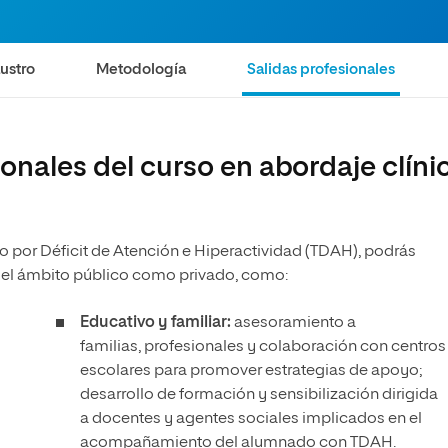
olíticas y Relaciones
Acceso universitario para
na de Movilidad
nales
mayores
nacional
ustro
Metodología
Salidas profesionales
onales del curso en abordaje clíni
rno por Déficit de Atención e Hiperactividad (TDAH), podrás
 en el ámbito público como privado, como:
Educativo y familiar:
asesoramiento a
familias, profesionales y colaboración con centros
escolares para promover estrategias de apoyo;
desarrollo de formación y sensibilización dirigida
a docentes y agentes sociales implicados en el
acompañamiento del alumnado con TDAH.