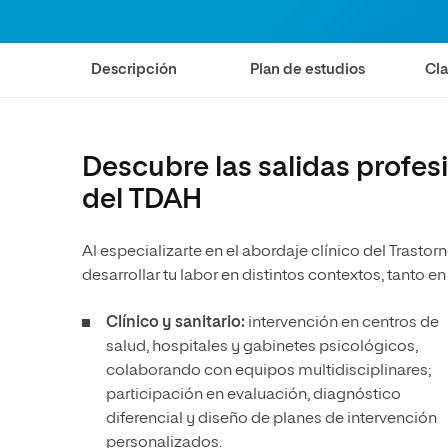
Diseño
Ingeniería y Tecnología
Ciencias P
Escuela de Humanidades
Ofici
Ciencias de la Salud
Diseño
Internacio
Inter
Normas de Organización y
Descripción
Plan de estudios
Cla
Ciencias Sociales
Ciencias de la Salud
Funcionamiento
Humanidades
Ciencias Sociales
Artes
Humanidades
Descubre las salidas profesi
Música
Artes
del TDAH
Música
Al especializarte en el abordaje clínico del Trasto
desarrollar tu labor en distintos contextos, tanto
Clínico y sanitario:
intervención en centros de
salud, hospitales y gabinetes psicológicos,
colaborando con equipos multidisciplinares;
participación en evaluación, diagnóstico
diferencial y diseño de planes de intervención
personalizados.