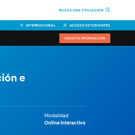
BUSCA UNA TITULACIÓN
INTERNACIONAL
ACCESO ESTUDIANTES
SOLICITA INFORMACIÓN
Facultad de Ciencias de la
ción e
Educación y Humanidades
Facultad de Ciencias de la
Salud
Facultad de Economía y
Empresa
Modalidad
Escuela Superior de Ingeniería
Online interactivo
y Tecnología (ESIT)
Facultad de Derecho