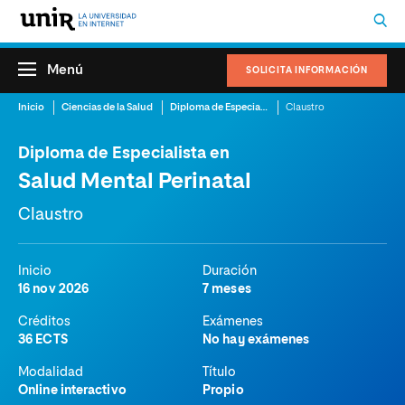
Menú
SOLICITA INFORMACIÓN
Inicio
Ciencias de la Salud
Diploma de Especialista en Salud Mental Perinatal
Claustro
Diploma de Especialista en
Salud Mental Perinatal
Claustro
Inicio
Duración
16 nov 2026
7 meses
Créditos
Exámenes
36 ECTS
No hay exámenes
Modalidad
Título
Online interactivo
Propio