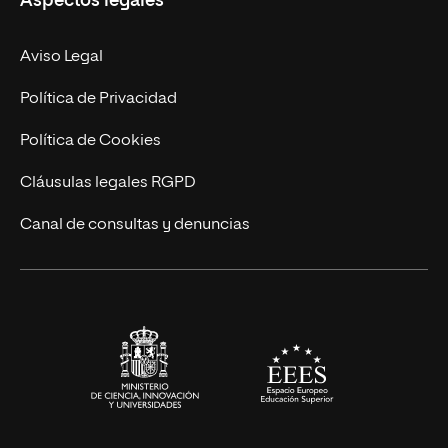
Aspectos legales
Doctorados
Facultades
Experto Universitario
Nuestro Equipo
Aviso Legal
Postgrados
Trabaja en UNIR
Política de Privacidad
Cursos Universitarios
Actualidad
Política de Cookies
UNIR Revista
Cláusulas legales RGPD
Eventos
Canal de consultas y denuncias
Alianzas corporativas
Sala de prensa
Contacto