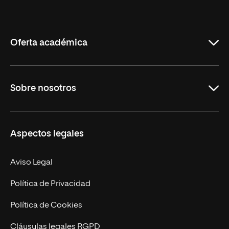
Internacional
de
La
Rioja
Oferta académica
Grados
Sobre nosotros
Másteres Oficiales
Másteres Propios
Misión y Valores
Aspectos legales
Doctorados
Facultades
Experto Universitario
Nuestro Equipo
Aviso Legal
Postgrados
Trabaja en UNIR
Política de Privacidad
Cursos Universitarios
Actualidad
Política de Cookies
UNIR Revista
Cláusulas legales RGPD