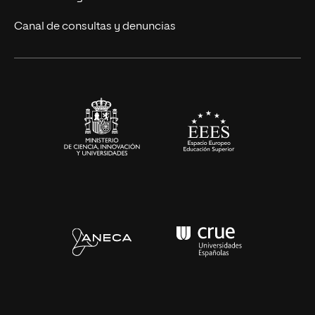
Eventos
Canal de consultas y denuncias
Alianzas corporativas
Sala de prensa
Contacto