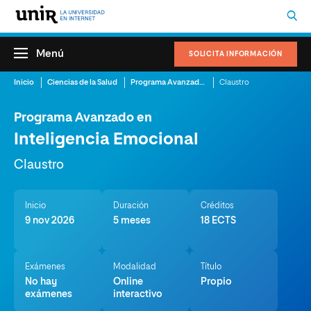
Menú
SOLICITA INFORMACIÓN
Inicio
Ciencias de la Salud
Programa Avanzado en Inteligencia Emocional
Claustro
Programa Avanzado en
Inteligencia Emocional
Claustro
Inicio
Duración
Créditos
9 nov 2026
5 meses
18 ECTS
Exámenes
Modalidad
Título
No hay
Online
Propio
exámenes
interactivo