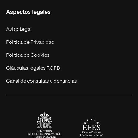
Másteres Propios
Misión y Valores
Aspectos legales
Doctorados
Facultades
Experto Universitario
Nuestro Equipo
Aviso Legal
Postgrados
Trabaja en UNIR
Política de Privacidad
Cursos Universitarios
Actualidad
Política de Cookies
UNIR Revista
Cláusulas legales RGPD
Eventos
Canal de consultas y denuncias
Alianzas corporativas
Sala de prensa
Contacto