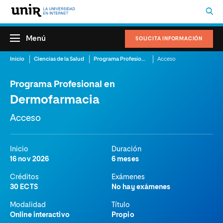
Menú
SOLICITA INFORMACIÓN
Inicio
Ciencias de la Salud
Programa Profesional en Dermofarmacia
Acceso
Programa Profesional en
Dermofarmacia
Acceso
Inicio
Duración
16 nov 2026
6 meses
Créditos
Exámenes
30 ECTS
No hay exámenes
Modalidad
Título
Online interactivo
Propio