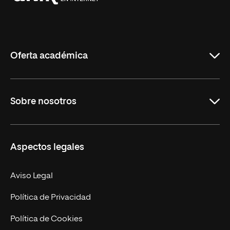
Universidad
Internacional
de
La
Rioja
Oferta académica
Grados
Sobre nosotros
Másteres Oficiales
Másteres Propios
Misión y Valores
Aspectos legales
Doctorados
Facultades
Experto Universitario
Nuestro Equipo
Aviso Legal
Postgrados
Trabaja en UNIR
Política de Privacidad
Cursos Universitarios
Actualidad
Política de Cookies