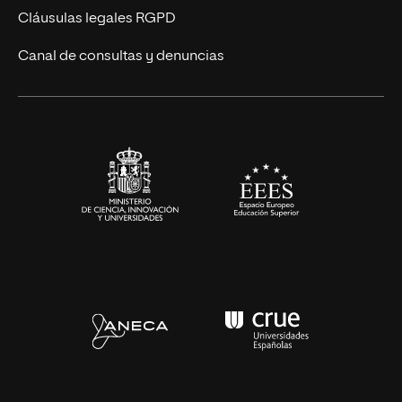
UNIR Revista
Cláusulas legales RGPD
Eventos
Canal de consultas y denuncias
Alianzas corporativas
Sala de prensa
Contacto