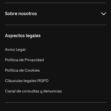
Grados
Sobre nosotros
Másteres Oficiales
Másteres Propios
Misión y Valores
Aspectos legales
Doctorados
Facultades
Experto Universitario
Nuestro Equipo
Aviso Legal
Postgrados
Trabaja en UNIR
Política de Privacidad
Cursos Universitarios
Actualidad
Política de Cookies
UNIR Revista
Cláusulas legales RGPD
Eventos
Canal de consultas y denuncias
Alianzas corporativas
Sala de prensa