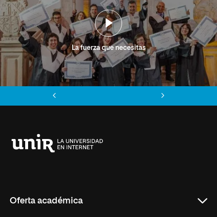
La fuerza que necesitas
Anterior
Siguiente
Universidad
Internacional
de
La
Rioja
Oferta académica