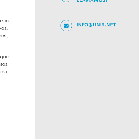
LLAMAMOS?
 sin
INFO@UNIR.NET
vos.
nes,
 que
ntos
sona