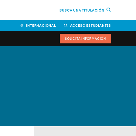
BUSCA UNA TITULACIÓN
INTERNACIONAL
ACCESO ESTUDIANTES
SOLICITA INFORMACIÓN
Facultad de Ciencias de la
Educación y Humanidades
Facultad de Ciencias de la
Salud
Facultad de Economía y
Empresa
Escuela Superior de Ingeniería
y Tecnología (ESIT)
Facultad de Derecho