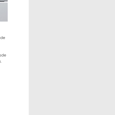
 de
esde
.