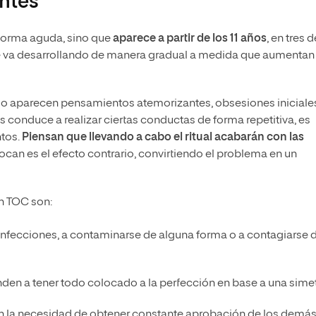
ntes
 forma aguda, sino que
aparece a partir de los 11 años
, en tres d
 va desarrollando de manera gradual a medida que aumentan 
cio aparecen pensamientos atemorizantes, obsesiones iniciale
s conduce a realizar ciertas conductas de forma repetitiva, es
ntos.
Piensan que llevando a cabo el ritual acabarán con las
ocan es el efecto contrario, convirtiendo el problema en un
n TOC son:
as infecciones, a contaminarse de alguna forma o a contagiarse 
enden a tener todo colocado a la perfección en base a una simet
on la necesidad de obtener constante aprobación de los demá