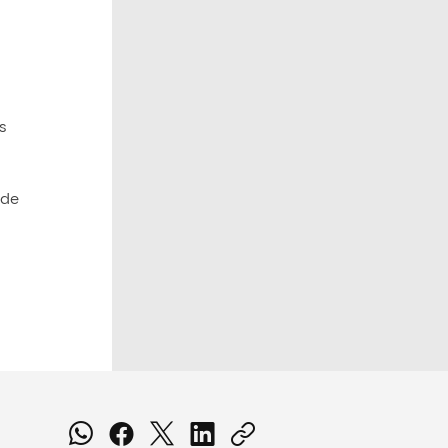
s
 de