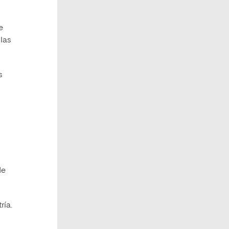
e
las
s
de
ría.
s