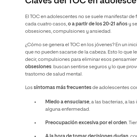
Claves del TOC en adolesce
El TOC en adolescentes no se suele manifestar de
cada cuatro casos,
o a partir de los 20-21 años
y se
obsesiones, compulsiones y ansiedad.
¿Cómo se genera el TOC en los jóvenes? En un ini
que no pueden sacarse de la cabeza. Esto lo que le
decir, compulsiones para eliminar esos pensamie
obsesiones
: buscan sentirse seguros y lo que prov
trastorno de salud mental.
Los
síntomas más frecuentes
de adolescentes co
Miedo a ensuciarse
, a las bacterias, a l
alguna enfermedad.
Preocupación excesiva por el orden
. Ti
A la hora de tomar decisiones dudan
, c