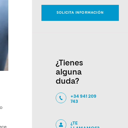
¿Tienes
alguna
duda?
+34 941 209
743
io
¿TE
dece