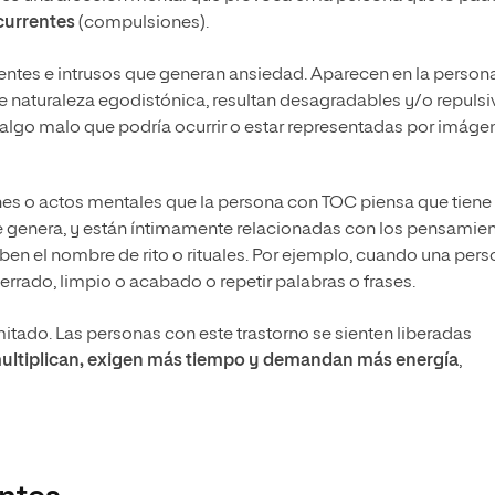
currentes
(compulsiones).
ntes e intrusos que generan ansiedad. Aparecen en la persona
De naturaleza egodistónica, resultan desagradables y/o repulsi
lgo malo que podría ocurrir o estar representadas por imáge
es o actos mentales que la persona con TOC piensa que tiene
ta le genera, y están íntimamente relacionadas con los pensamie
iben el nombre de rito o rituales. Por ejemplo, cuando una per
 cerrado, limpio o acabado o repetir palabras o frases.
mitado. Las personas con este trastorno se sienten liberadas
multiplican, exigen más tiempo y demandan más energía
,