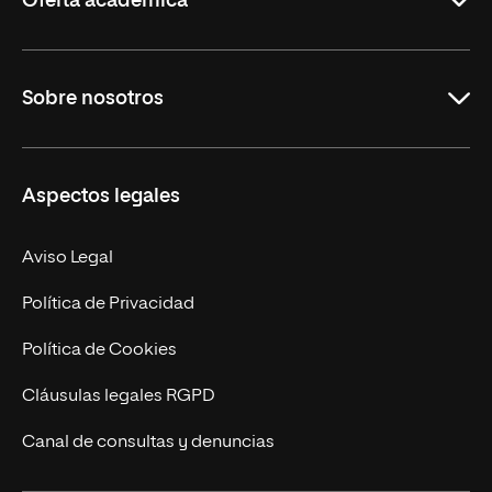
Oferta académica
Grados
Sobre nosotros
Másteres Oficiales
Másteres Propios
Misión y Valores
Aspectos legales
Doctorados
Facultades
Experto Universitario
Nuestro Equipo
Aviso Legal
Postgrados
Trabaja en UNIR
Política de Privacidad
Cursos Universitarios
Actualidad
Política de Cookies
UNIR Revista
Cláusulas legales RGPD
Eventos
Canal de consultas y denuncias
Alianzas corporativas