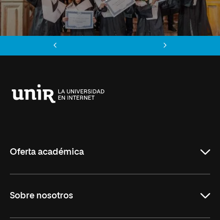
Anterior
Siguiente
Universidad
Internacional
de
La
Rioja
Oferta académica
Grados
Sobre nosotros
Másteres Oficiales