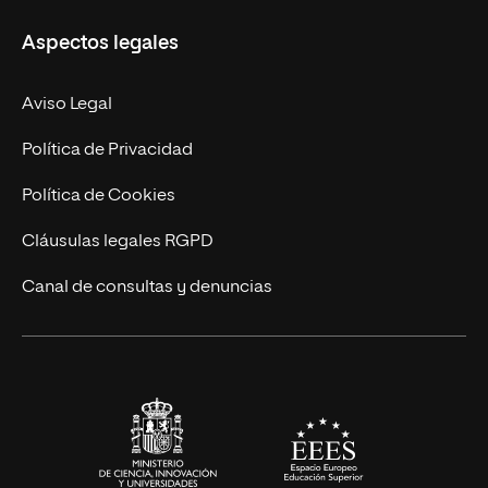
Másteres Propios
Misión y Valores
Aspectos legales
Doctorados
Facultades
Experto Universitario
Nuestro Equipo
Aviso Legal
Postgrados
Trabaja en UNIR
Política de Privacidad
Cursos Universitarios
Actualidad
Política de Cookies
UNIR Revista
Cláusulas legales RGPD
Eventos
Canal de consultas y denuncias
Alianzas corporativas
Sala de prensa
Contacto