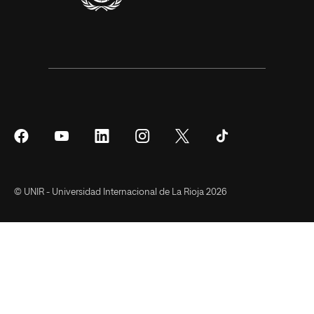
Síguenos
Síguenos
Síguenos
Síguenos
Síguenos
Síguenos
en
en
en
en
en
en
Facebook
YouTube
LinkedIn
Instagram
Twitter
Tiktok
© UNIR - Universidad Internacional de La Rioja 2026